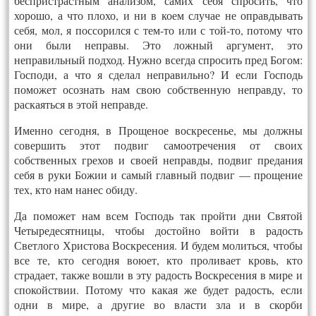
беспристрастным анализом, самих себя спросить, что
хорошо, а что плохо, и ни в коем случае не оправдывать
себя, мол, я поссорился с тем-то или с той-то, потому что
они были неправы. Это ложный аргумент, это
неправильный подход. Нужно всегда спросить пред Богом:
Господи, а что я сделал неправильно? И если Господь
поможет осознать нам свою собственную неправду, то
раскаяться в этой неправде.
Именно сегодня, в Прощеное воскресенье, мы должны
совершить этот подвиг самоотречения от своих
собственных грехов и своей неправды, подвиг предания
себя в руки Божии и самый главный подвиг — прощение
тех, кто нам нанес обиду.
Да поможет нам всем Господь так пройти дни Святой
Четыредесятницы, чтобы достойно войти в радость
Светлого Христова Воскресения. И будем молиться, чтобы
все те, кто сегодня воюет, кто проливает кровь, кто
страдает, также вошли в эту радость Воскресения в мире и
спокойствии. Потому что какая же будет радость, если
одни в мире, а другие во власти зла и в скорби