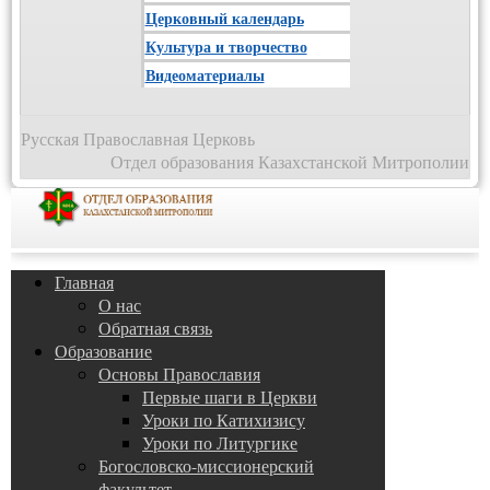
Церковный календарь
Культура и творчество
Видеоматериалы
Русская Православная Церковь
Отдел образования Казахстанской Митрополии
Главная
О нас
Обратная связь
Образование
Основы Православия
Первые шаги в Церкви
Уроки по Катихизису
Уроки по Литургике
Богословско-миссионерский
факультет