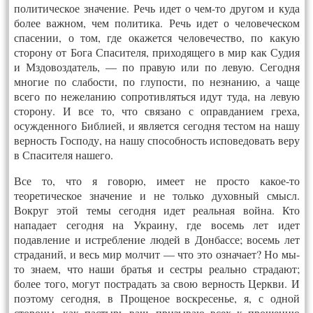
политическое значение. Речь идет о чем-то другом и куда
более важном, чем политика. Речь идет о человеческом
спасении, о том, где окажется человечество, по какую
сторону от Бога Спасителя, приходящего в мир как Судия
и Мздовоздатель, — по правую или по левую. Сегодня
многие по слабости, по глупости, по незнанию, а чаще
всего по нежеланию сопротивляться идут туда, на левую
сторону. И все то, что связано с оправданием греха,
осужденного Библией, и является сегодня тестом на нашу
верность Господу, на нашу способность исповедовать веру
в Спасителя нашего.
Все то, что я говорю, имеет не просто какое-то
теоретическое значение и не только духовный смысл.
Вокруг этой темы сегодня идет реальная война. Кто
нападает сегодня на Украину, где восемь лет идет
подавление и истребление людей в Донбассе; восемь лет
страданий, и весь мир молчит — что это означает? Но мы-
то знаем, что наши братья и сестры реально страдают;
более того, могут пострадать за свою верность Церкви. И
поэтому сегодня, в Прощеное воскресенье, я, с одной
стороны, как пастырь ваш, призываю всех к прощению