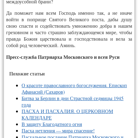
междоусобной брани?
Да поможет нам всем Господь именно так, а не иначе
войти в поприще Святого Великого поста, дабы душу
свою спасти и содействовать умножению добра в нашем
греховном и часто страшно заблуждающемся мире, чтобы
правда Божия царствовала и господствовала и вела за
собой род человеческий. Аминь.
Пресс-служба Патриарха Московского и всея Руси
Похожие статьи
О красоте православного богослужения. Епископ
Афанасий (Сахаров)
Битва за Берлин в дни Страстной седмицы 1945
года
ПАСХА И ПАСХАЛИЯ. О ЦЕРКОВНОМ
КАЛЕНДАРЕ
В защиту Благодатного огня
Пасха нетления — мира спасение!
Пасхальное послание Патриарха Московского и