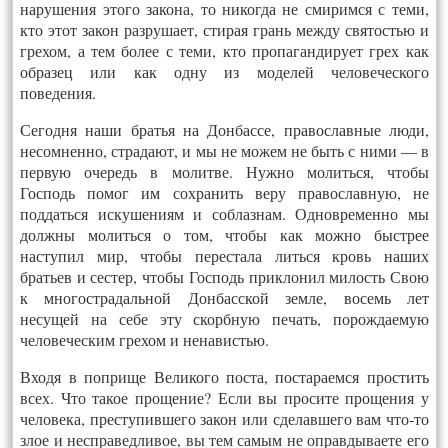
нарушения этого закона, то никогда не смиримся с теми,
кто этот закон разрушает, стирая грань между святостью и
грехом, а тем более с теми, кто пропагандирует грех как
образец или как одну из моделей человеческого
поведения.
Сегодня наши братья на Донбассе, православные люди,
несомненно, страдают, и мы не можем не быть с ними — в
первую очередь в молитве. Нужно молиться, чтобы
Господь помог им сохранить веру православную, не
поддаться искушениям и соблазнам. Одновременно мы
должны молиться о том, чтобы как можно быстрее
наступил мир, чтобы перестала литься кровь наших
братьев и сестер, чтобы Господь приклонил милость Свою
к многострадальной Донбасской земле, восемь лет
несущей на себе эту скорбную печать, порождаемую
человеческим грехом и ненавистью.
Входя в поприще Великого поста, постараемся простить
всех. Что такое прощение? Если вы просите прощения у
человека, преступившего закон или сделавшего вам что-то
злое и несправедливое, вы тем самым не оправдываете его