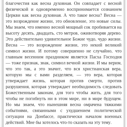
благочестия как весна духовная. Он совпадает с весной
физической и одновременно воспринимается сознанием
Церкви как весна духовная. А что такое весна? Весна —
это возрождение жизни, это обновление, это новые силы.
Мы знаем, что именно весной мощный сок пробивается на
высоту десять, двадцать, сто метров, оживотворяя дерево.
Это действительно удивительное Божие чудо, чудо жизни.
Весна — это возрождение жизни, это некий великий
символ жизни. И потому совершенно не случайно, что
главным весенним праздником является Пасха Господня
— тоже признак, знак, символ вечной жизни. И мы верим,
что это так, а это значит, что вся христианская вера,
которую мы с вами разделяем, — это вера, которая
утверждает жизнь, которая против смерти, против
разрушения, которая утверждает необходимость следовать
Божественным законам, для того чтобы жить, для того
чтобы не погибнуть ни в этом мире, ни в мире будущем.
Но мы знаем, что нынешняя весна омрачена тяжкими
событиями, связанными с ухудшением политической
ситуации на Донбассе, практически началом военных
действий. Мне бы хотелось что-то сказать на эту тему.