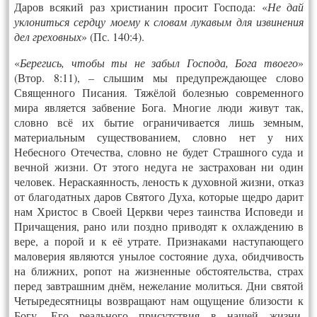
Даров всякий раз христианин просит Господа: «
Не дай
уклониться сердцу моему к словам лукавым для извинения
дел гре­хо­в­ных
» (Пс. 140:4).
«
Берегись, чтобы ты не забыл Господа, Бога твоего
»
(Втор. 8:11),
–
слышим мы предупреждающее слово
Священного Писания. Тяжёлой болезнью современного
мира является забвение Бога. Многие люди живут так,
словно всё их бытие ограничивается лишь земным,
материальным существованием, словно нет у них
Небесного Отечества, словно не будет Страшного суда и
вечной жизни. От этого недуга не застрахован ни один
человек. Нераскаянность, леность к духовной жизни, отказ
от благодатных даров Святого Духа, которые щедро дарит
нам Христос в Своей Церкви через таинства Ис­по­веди и
Причащения, рано или поздно приводят к охлаждению в
вере, а порой и к её утрате. Признаками наступающего
маловерия являются унылое состояние духа, обид­чи­вость
на ближних, ропот на жизненные обстоятельства, страх
перед завтрашним днём, нежелание молиться. Дни святой
Четыредесятницы возвращают нам ощущение близости к
Богу, Его реального присутствия в нашей жизни.