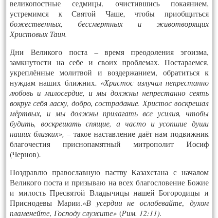
великопостные седмицы, очистившись покаянием,
устремимся к Святой Чаше, чтобы приобщиться
божественных, бессмертных и животворящих
Христовых Таин.
Дни Великого поста – время преодоления эгоизма,
замкнутости на себе и своих проблемах. Постараемся,
укреплённые молитвой и воздержанием, обратиться к
нуж­дам наших ближних.
«
Христос излучал непрестанно
любовь и милосердие, и мы дол­жны непрестанно сеять
вокруг себя ласку, добро, сострадание. Христос воскрешал
мёртвых, и мы должны прилагать все усилия, чтобы
будить, воскрешать спящие, а часто и усопшие души
наших близких»,
– такое наставление даёт нам подвижник
бла­го­честия приснопамятный митрополит Иосиф
(Чернов).
Поздравлю православную паству Казахстана с началом
Великого поста и призываю на всех благословение Божие
и милость Пресвятой Владычицы нашей Богородицы и
Приснодевы Марии.
«
В усердии не ослабевайте
,
духом
пламенейте
,
Господу слу­жи­те
»
(
Рим. 12:11)
.