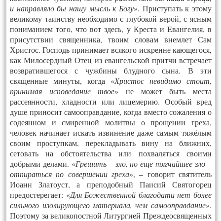
и направляло бы нашу мысль к Богу
». Приступать к этому
великому таинству необходимо с глубокой верой, с ясным
пони­ма­нием того, что вот здесь, у Креста и Евангелия, в
присутствии священника, твоим сло­вам внемлет Сам
Христос. Господь принимает всякого искренне кающегося,
как Милосердный Отец из евангельской притчи встречает
возвратившегося с чужбины блудного сына. В эти
священные минуты, когда «
Христос невидимо стоит,
принимая исповедание твое
» не может быть места
рассеянности, хладности или лицемерию. Особый вред
душе приносит самооправдание, когда вместо сожаления о
содеянном и смиренной молитвы о прощении греха,
человек начинает искать извинение даже самым тяжёлым
своим проступкам, перекладывать вину на ближних,
сетовать на об­сто­ятельства или похваляться своими
добрыми делами. «
Грешить – зло, но еще тягчайшее зло –
отпираться по совершении греха
», – говорит святитель
Иоанн Зла­то­уст, а преподобный Паисий Святогорец
предостерегает: «
Для Божественной благода­ти нет более
сильного изолирующего материала, чем самооправдание
».
Поэтому за великопостной Литургией Преждеосвященных