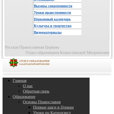
Вызовы современности
Уроки нравственности
Церковный календарь
Культура и творчество
Видеоматериалы
Русская Православная Церковь
Отдел образования Казахстанской Митрополии
Главная
О нас
Обратная связь
Образование
Основы Православия
Первые шаги в Церкви
Уроки по Катихизису