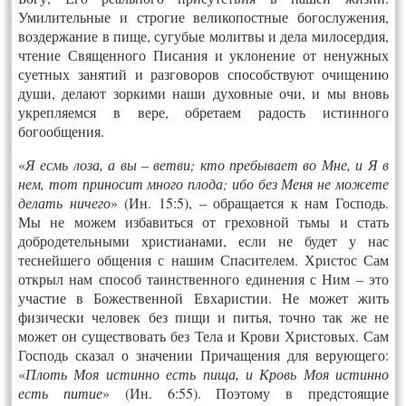
Умилительные и строгие великопостные богослужения,
воздержание в пище, сугубые молитвы и дела мило­сер­дия,
чтение Священного Писания и уклонение от ненужных
суетных занятий и разго­во­ров способствуют очищению
души, делают зоркими наши духовные очи, и мы вновь
укрепляемся в вере, обретаем радость истинного
богообщения.
«
Я есмь лоза, а вы – ветви; кто пребывает во Мне, и Я в
нем, тот приносит много плода; ибо без Меня не можете
делать ничего
» (Ин. 15:5), – обращается к нам Господь.
Мы не можем избавиться от греховной тьмы и стать
добродетельными христианами, если не будет у нас
теснейшего общения с нашим Спасителем. Христос Сам
открыл нам способ таинственного единения с Ним – это
участие в Божественной Евхаристии. Не может жить
физически человек без пищи и питья, точно так же не
может он существовать без Тела и Крови Христовых. Сам
Господь сказал о значении Причащения для верующего:
«
Плоть Моя истинно есть пища, и Кровь Моя истинно
есть питие
» (Ин. 6:55). Поэтому в предстоящие