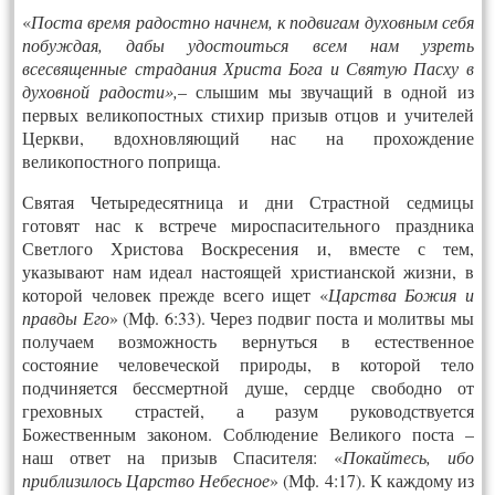
«
Поста время радостно начнем, к подвигам духовным себя
побуждая, дабы удостоиться всем нам узреть
всесвященные страдания Христа Бога и Святую Пасху в
духовной радости»,
– слышим мы звучащий в одной из
первых великопостных стихир призыв отцов и учителей
Церкви, вдохновляющий нас на прохождение
великопостного поприща.
Святая Четыредесятница и дни Страстной седмицы
готовят нас к встрече мироспасительного праздника
Светлого Христова Воскресения и, вместе с тем,
указывают нам идеал настоящей христианской жизни, в
которой человек прежде всего ищет «
Царства Божия и
правды Его
» (Мф. 6:33). Через подвиг поста и молитвы мы
полу­ча­ем возможность вернуться в естественное
состояние человеческой природы, в которой тело
подчиняется бессмертной душе, сердце свободно от
греховных страстей, а разум руководствуется
Божественным законом. Соблюдение Великого поста –
наш ответ на призыв Спасителя: «
Покайтесь, ибо
приблизилось Царство Небесное
» (Мф. 4:17). К каждому из