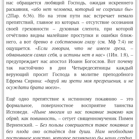
нас обращается любящий Господь, ожидая искреннего
раскаяния, «
ибо нет человека, который не согрешил бы
»
(2Пар. 6:36). Но на этом пути нас встречает немало
препятствий, главное из которых – отсутствие осознания
своей греховности – духовная слепота, при которой
отчётливо видны малейшие проступки и ошибки ближ­
него, а вот
бревно в собственном глазу
(см. Мф 7:4) не
ощущается. «
Если говорим, что не имеем греха, –
обманываем самих себя, и истины нет в нас
» (1Ин. 1:8),
–
предупреждает нас апостол Иоанн Богослов. Вот почему
так настойчиво в дни Четыредесятницы каждый
верующий просит Господа в молитве преподобного
Ефрема Сирина: «
даруй ми зрети моя прегрешения, и не
осуждати брата моего
».
Ещё одно препятствие к истинному покаянию – это
формальное, поверхностное восприятие таинства
Исповеди. «
Ныне многим из нас покаяние знакомо как
обряд, как повинность
, – сетует священномученик Пимен
Верненский. –
Без пользы совершается такое покаяние и
без плода оно остаётся для души. Нам необходимо
постоянное чувство, которое размягчало бы наши сердца,