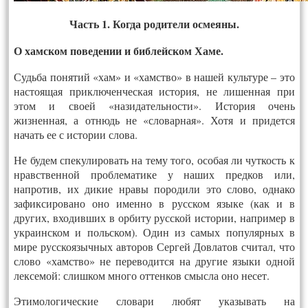
Часть 1. Когда родители осмеяны.
О хамском поведении и библейском Хаме.
Судьба понятий «хам» и «хамство» в нашей культуре – это
настоящая приключенческая история, не лишенная при
этом и своей «назидательности». История очень
жизненная, а отнюдь не «словарная». Хотя и придется
начать ее с истории слова.
Не будем спекулировать на тему того, особая ли чуткость к
нравственной проблематике у наших предков или,
напротив, их дикие нравы породили это слово, однако
зафиксировано оно именно в русском языке (как и в
других, входивших в орбиту русской истории, например в
украинском и польском). Один из самых популярных в
мире русскоязычных авторов Сергей Довлатов считал, что
слово «хамство» не переводится на другие языки одной
лексемой: слишком много оттенков смысла оно несет.
Этимологические словари любят указывать на