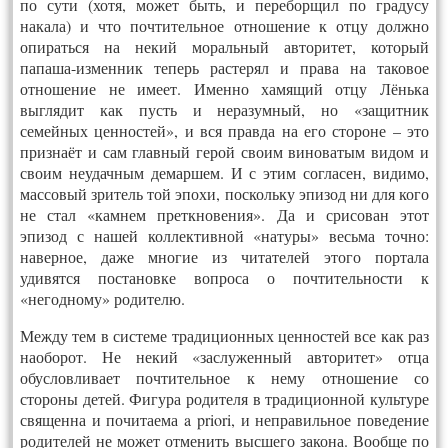
по сути (хотя, может быть, и переборщил по градусу
накала) и что почтительное отношение к отцу должно
опираться на некий моральный авторитет, который
папаша-изменник теперь растерял и права на таковое
отношение не имеет. Именно хамящий отцу Лёнька
выглядит как пусть и неразумный, но «защитник
семейных ценностей», и вся правда на его стороне – это
признаёт и сам главный герой своим виноватым видом и
своим неудачным демаршем. И с этим согласен, видимо,
массовый зритель той эпохи, поскольку эпизод ни для кого
не стал «камнем преткновения». Да и срисован этот
эпизод с нашей коллективной «натуры» весьма точно:
наверное, даже многие из читателей этого портала
удивятся постановке вопроса о почтительности к
«негодному» родителю.
Между тем в системе традиционных ценностей все как раз
наоборот. Не некий «заслуженный авторитет» отца
обусловливает почтительное к нему отношение со
стороны детей. Фигура родителя в традиционной культуре
священна и почитаема a priori, и неправильное поведение
родителей не может отменить высшего закона. Вообще по