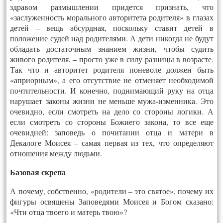
здравом размышлении придется признать, что
«заслуженность морального авторитета родителя» в глазах
детей – вещь абсурдная, поскольку ставит детей в
положение судей над родителями. А дети никогда не будут
обладать достаточным знанием жизни, чтобы судить
живого родителя, – просто уже в силу разницы в возрасте.
Так что и авторитет родителя поневоле должен быть
«априорным», а его отсутствие не отменяет необходимой
почтительности. И конечно, поднимающий руку на отца
нарушает законы жизни не меньше мужа-изменника. Это
очевидно, если смотреть на дело со стороны логики. А
если смотреть со стороны Божиего закона, то все еще
очевидней: заповедь о почитании отца и матери в
Декалоге Моисея – самая первая из тех, что определяют
отношения между людьми.
Базовая скрепа
А почему, собственно, «родители – это святое», почему их
фигуры освящены Заповедями Моисея и Богом сказано:
«Чти отца твоего и матерь твою»?