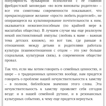
популярность бульварной психологии с ее главной
фрейдистской заповедью «во всем виноваты родители» –
все эти симптомы современности показывают, что
прекраснодушное желание «просто любить родителей», не
опирающееся на культивирование почтительности к ним,
оказывается нежизнеспособным (по крайней мере в
масштабах общества). В лучшем случае мы еще реализуем
некий инстинктивный импульс (любовь к маме – важная
тема детских книжек), но вот там, где раньше в
отношениях между детьми и родителями работала
культура (взаимоотношения с отцом – это уже больше
социальная, культурная связь), в современном обществе
провал.
Так что, если мы хотим говорить о семейных ценностях, и
шире – о традиционных ценностях вообще, нам придется
говорить о проблеме нашей нечувствительности к хамству
– в полном, библейском значении этого слова. Эта
нечувствительность к хамству проявляет себя сегодня
везде: и в нашей семейной рутине, и в резонансных
культурных событиях, к чему еще придется вернуться.