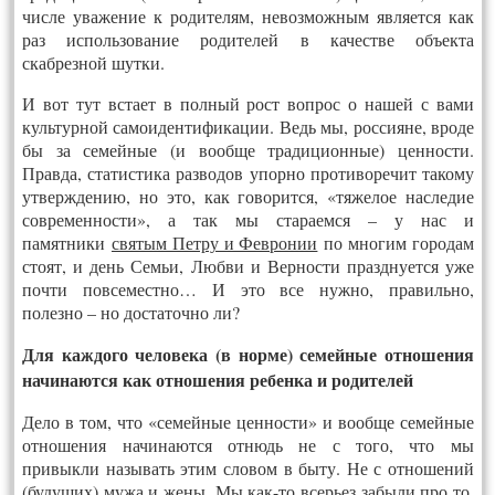
числе уважение к родителям, невозможным является как
раз использование родителей в качестве объекта
скабрезной шутки.
И вот тут встает в полный рост вопрос о нашей с вами
культурной самоидентификации. Ведь мы, россияне, вроде
бы за семейные (и вообще традиционные) ценности.
Правда, статистика разводов упорно противоречит такому
утверждению, но это, как говорится, «тяжелое наследие
современности», а так мы стараемся – у нас и
памятники
святым Петру и Февронии
по многим городам
стоят, и день Семьи, Любви и Верности празднуется уже
почти повсеместно… И это все нужно, правильно,
полезно – но достаточно ли?
Для каждого человека (в норме) семейные отношения
начинаются как отношения ребенка и родителей
Дело в том, что «семейные ценности» и вообще семейные
отношения начинаются отнюдь не с того, что мы
привыкли называть этим словом в быту. Не с отношений
(будущих) мужа и жены. Мы как-то всерьез забыли про то,