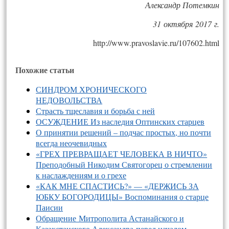
Александр Потемкин
31 октября 2017 г.
http://www.pravoslavie.ru/107602.html
Похожие статьи
СИНДРОМ ХРОНИЧЕСКОГО
НЕДОВОЛЬСТВА
Страсть тщеславия и борьба с ней
ОСУЖДЕНИЕ Из наследия Оптинских старцев
О принятии решений – подчас простых, но почти
всегда неочевидных
«ГРЕХ ПРЕВРАЩАЕТ ЧЕЛОВЕКА В НИЧТО»
Преподобный Никодим Святогорец о стремлении
к наслаждениям и о грехе
«КАК МНЕ СПАСТИСЬ?» — «ДЕРЖИСЬ ЗА
ЮБКУ БОГОРОДИЦЫ» Воспоминания о старце
Паисии
Обращение Митрополита Астанайского и
Казахстанского Александра перед началом