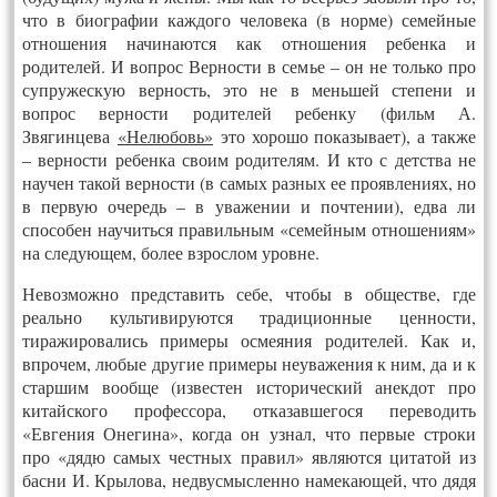
что в биографии каждого человека (в норме) семейные
отношения начинаются как отношения ребенка и
родителей. И вопрос Верности в семье – он не только про
супружескую верность, это не в меньшей степени и
вопрос верности родителей ребенку (фильм А.
Звягинцева
«Нелюбовь»
это хорошо показывает), а также
– верности ребенка своим родителям. И кто с детства не
научен такой верности (в самых разных ее проявлениях, но
в первую очередь – в уважении и почтении), едва ли
способен научиться правильным «семейным отношениям»
на следующем, более взрослом уровне.
Невозможно представить себе, чтобы в обществе, где
реально культивируются традиционные ценности,
тиражировались примеры осмеяния родителей. Как и,
впрочем, любые другие примеры неуважения к ним, да и к
старшим вообще (известен исторический анекдот про
китайского профессора, отказавшегося переводить
«Евгения Онегина», когда он узнал, что первые строки
про «дядю самых честных правил» являются цитатой из
басни И. Крылова, недвусмысленно намекающей, что дядя