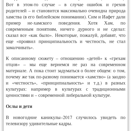
Вот в этом-то случае – в случае ошибок и грехов
родителей – и становится максимально очевидна природа
хамства (в его библейском понимании). Сим и Иафет дали
пример не-хамского поведения. Хотя Хам, по
современным понятиям, ничего дурного и не сделал:
сказал все «как было». Некоторые, пожалуй, добавят, что
еще «проявил принципиальность и честность, не стал
замалчивать».
К описанному сюжету – отношению «детей» к «грехам
отцов» – мы еще вернемся не раз на современном
материале. А пока стоит задуматься о более общем: о том,
почему же так по-разному понимается «хамство» (а заодно
и «честность», «принципиальность» и т.д.) в разных
культурах: например в культурах с традиционными
ценностями и – современной либеральной культуре.
Ослы и дети
В новогодние каникулы–2017 случилось увидеть по
телевизору удивительные кадры.