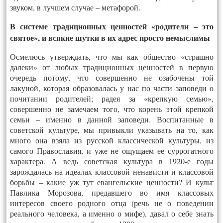
звуком, в лучшем случае – метафорой.
В системе традиционных ценностей «родители – это
святое», и всякие шутки в их адрес просто немыслимы
Осмелюсь утверждать, что мы как общество «страшно
далеки» от любых традиционных ценностей в первую
очередь потому, что совершенно не озабочены той
лакуной, которая образовалась у нас по части заповеди о
почитании родителей; радея за «крепкую семью»,
совершенно не замечаем того, что корень этой крепкой
семьи – именно в данной заповеди. Воспитанные в
советской культуре, мы привыкли указывать на то, как
много она взяла из русской классической культуры, из
самого Православия, и уже не ощущаем ее суррогатного
характера. А ведь советская культура в 1920-е годы
зарождалась на идеалах классовой ненависти и классовой
борьбы – какие уж тут евангельские ценности? И культ
Павлика Морозова, предавшего во имя классовых
интересов своего родного отца (речь не о поведении
реального человека, а именно о мифе), давал о себе знать