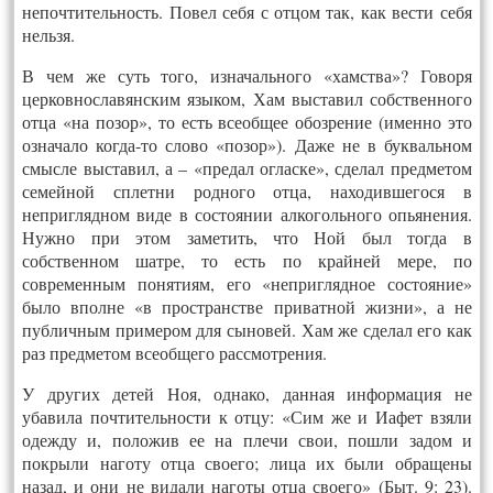
непочтительность. Повел себя с отцом так, как вести себя
нельзя.
В чем же суть того, изначального «хамства»? Говоря
церковнославянским языком, Хам выставил собственного
отца «на позор», то есть всеобщее обозрение (именно это
означало когда-то слово «позор»). Даже не в буквальном
смысле выставил, а – «предал огласке», сделал предметом
семейной сплетни родного отца, находившегося в
неприглядном виде в состоянии алкогольного опьянения.
Нужно при этом заметить, что Ной был тогда в
собственном шатре, то есть по крайней мере, по
современным понятиям, его «неприглядное состояние»
было вполне «в пространстве приватной жизни», а не
публичным примером для сыновей. Хам же сделал его как
раз предметом всеобщего рассмотрения.
У других детей Ноя, однако, данная информация не
убавила почтительности к отцу: «Сим же и Иафет взяли
одежду и, положив ее на плечи свои, пошли задом и
покрыли наготу отца своего; лица их были обращены
назад, и они не видали наготы отца своего» (Быт. 9: 23).