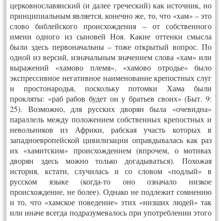
церковнославянский (и далее греческий) как источник, но
принципиальным является, конечно же, то, что «хам» – это
слово библейского происхождения – от собственного
имени одного из сыновей Ноя. Какие оттенки смысла
были здесь первоначальны – тоже открытый вопрос. По
одной из версий, изначальным значением слова «хам» или
выражений «хамово племя», «хамово отродье» было
экспрессивное негативное наименование крепостных слуг
и простонародья, поскольку потомки Хама были
прокляты: «раб рабов будет он у братьев своих» (Быт. 9:
25). Возможно, для русских дворян была «очевидна»
параллель между положением собственных крепостных и
невольников из Африки, рабская участь которых в
западноевропейской цивилизации оправдывалась как раз
их «хамитским» происхождением (впрочем, о мотивах
дворян здесь можно только догадываться). Похожая
история, кстати, случилась и со словом «подлый» в
русском языке (когда-то оно означало низкое
происхождение, не более). Однако не подлежит сомнению
и то, что «хамское поведение» этих «низших людей» так
или иначе всегда подразумевалось при употреблении этого