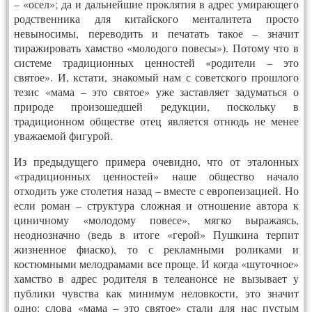
– «осел»; да и дальнейшие проклятия в адрес умирающего
родственника для китайского менталитета просто
невыносимы, переводить и печатать такое – значит
тиражировать хамство «молодого повесы»). Потому что в
системе традиционных ценностей «родители – это
святое». И, кстати, знакомый нам с советского прошлого
тезис «мама – это святое» уже заставляет задуматься о
природе произошедшей редукции, поскольку в
традиционном обществе отец является отнюдь не менее
уважаемой фигурой.
Из предыдущего примера очевидно, что от эталонных
«традиционных ценностей» наше общество начало
отходить уже столетия назад – вместе с европеизацией. Но
если роман – структура сложная и отношение автора к
циничному «молодому повесе», мягко выражаясь,
неоднозначно (ведь в итоге «герой» Пушкина терпит
жизненное фиаско), то с рекламными роликами и
костюмными мелодрамами все проще. И когда «шуточное»
хамство в адрес родителя в телеанонсе не вызывает у
публики чувства как минимум неловкости, это значит
одно: слова «мама – это святое» стали для нас пустым