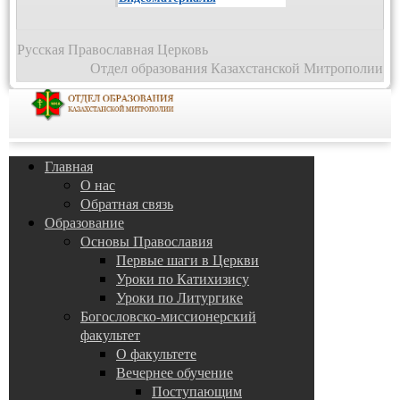
Русская Православная Церковь
Отдел образования Казахстанской Митрополии
Главная
О нас
Обратная связь
Образование
Основы Православия
Первые шаги в Церкви
Уроки по Катихизису
Уроки по Литургике
Богословско-миссионерский
факультет
О факультете
Вечернее обучение
Поступающим