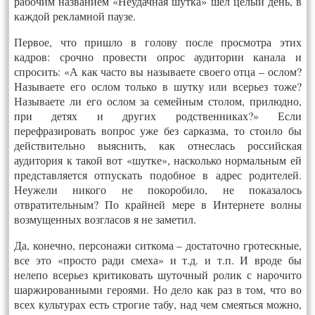
рабочим названием «Неудачная шутка» шел целый день, в
каждой рекламной паузе.
Первое, что пришло в голову после просмотра этих
кадров: срочно провести опрос аудитории канала и
спросить: «А как часто вы называете своего отца – ослом?
Называете его ослом только в шутку или всерьез тоже?
Называете ли его ослом за семейным столом, прилюдно,
при детях и других родственниках?» Если
перефразировать вопрос уже без сарказма, то стоило бы
действительно выяснить, как отнеслась российская
аудитория к такой вот «шутке», насколько нормальным ей
представляется отпускать подобное в адрес родителей.
Неужели никого не покоробило, не показалось
отвратительным? По крайней мере в Интернете волны
возмущенных возгласов я не заметил.
Да, конечно, персонажи ситкома – достаточно гротескные,
все это «просто ради смеха» и т.д. и т.п. И вроде бы
нелепо всерьез критиковать шуточный ролик с нарочито
шаржированными героями. Но дело как раз в том, что во
всех культурах есть строгие табу, над чем смеяться можно,