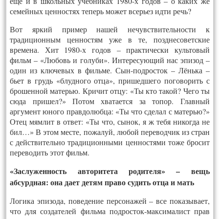
еще и в школьных учебниках 1980-х годов – о каких же
семейных ценностях теперь может всерьез идти речь?
Вот яркий пример нашей нечувствительности к
традиционным ценностям уже в те, позднесоветские
времена. Хит 1980-х годов – практически культовый
фильм – «Любовь и голуби». Интересующий нас эпизод –
один из ключевых в фильме. Сын-подросток – Лёнька –
бьет в грудь «блудного отца», пришедшего поговорить с
брошенной матерью. Кричит отцу: «Ты кто такой? Чего ты
сюда пришел?» Потом хватается за топор. Главный
аргумент юного правдолюбца: «Ты что сделал с матерью?»
Отец мямлит в ответ: «Ты что, сынок, я ж тебя никогда не
бил…» В этом месте, пожалуй, любой переводчик из стран
с действительно традиционными ценностями тоже бросит
переводить этот фильм.
«Заслуженность авторитета родителя» – вещь
абсурдная: она дает детям право судить отца и мать
Логика эпизода, поведение персонажей – все показывает,
что для создателей фильма подросток-максималист прав