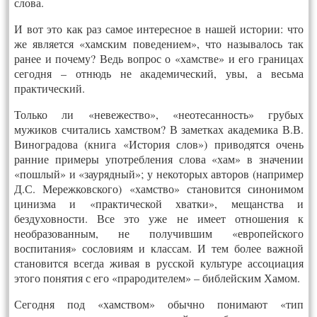
слова.
И вот это как раз самое интересное в нашей истории: что
же является «хамским поведением», что называлось так
ранее и почему? Ведь вопрос о «хамстве» и его границах
сегодня – отнюдь не академический, увы, а весьма
практический.
Только ли «невежество», «неотесанность» грубых
мужиков считались хамством? В заметках академика В.В.
Виноградова (книга «История слов») приводятся очень
ранние примеры употребления слова «хам» в значении
«пошлый» и «заурядный»; у некоторых авторов (например
Д.С. Мережковского) «хамство» становится синонимом
цинизма и «практической хватки», мещанства и
бездуховности. Все это уже не имеет отношения к
необразованным, не получившим «европейского
воспитания» сословиям и классам. И тем более важной
становится всегда живая в русской культуре ассоциация
этого понятия с его «прародителем» – библейским Хамом.
Сегодня под «хамством» обычно понимают «тип