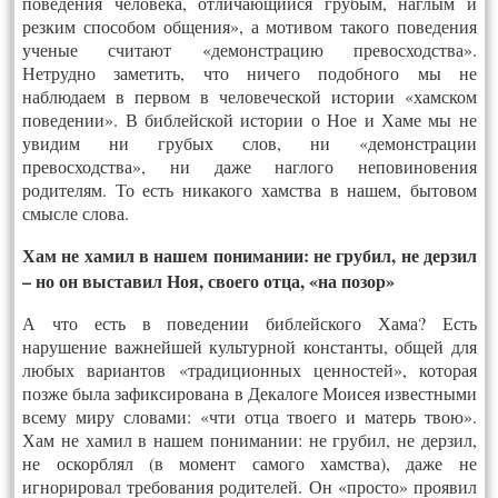
поведения человека, отличающийся грубым, наглым и
резким способом общения», а мотивом такого поведения
ученые считают «демонстрацию превосходства».
Нетрудно заметить, что ничего подобного мы не
наблюдаем в первом в человеческой истории «хамском
поведении». В библейской истории о Ное и Хаме мы не
увидим ни грубых слов, ни «демонстрации
превосходства», ни даже наглого неповиновения
родителям. То есть никакого хамства в нашем, бытовом
смысле слова.
Хам не хамил в нашем понимании: не грубил, не дерзил
– но он выставил Ноя, своего отца, «на позор»
А что есть в поведении библейского Хама? Есть
нарушение важнейшей культурной константы, общей для
любых вариантов «традиционных ценностей», которая
позже была зафиксирована в Декалоге Моисея известными
всему миру словами: «чти отца твоего и матерь твою».
Хам не хамил в нашем понимании: не грубил, не дерзил,
не оскорблял (в момент самого хамства), даже не
игнорировал требования родителей. Он «просто» проявил