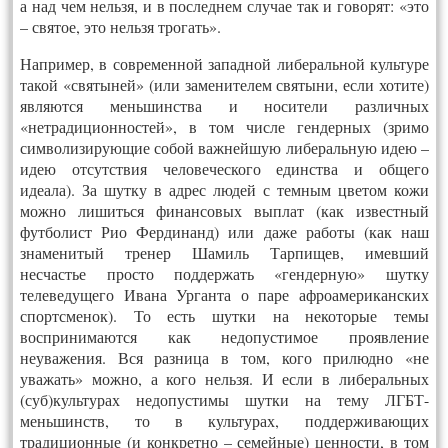
а над чем нельзя, и в последнем случае так и говорят: «это
– святое, это нельзя трогать».
Например, в современной западной либеральной культуре
такой «святыней» (или заменителем святыни, если хотите)
являются меньшинства и носители различных
«нетрадиционностей», в том числе гендерных (зримо
символизирующие собой важнейшую либеральную идею –
идею отсутствия человеческого единства и общего
идеала). За шутку в адрес людей с темным цветом кожи
можно лишиться финансовых выплат (как известный
футболист Рио Фердинанд) или даже работы (как наш
знаменитый тренер Шамиль Тарпищев, имевший
несчастье просто поддержать «гендерную» шутку
телеведущего Ивана Урганта о паре афроамериканских
спортсменок). То есть шутки на некоторые темы
воспринимаются как недопустимое проявление
неуважения. Вся разница в том, кого прилюдно «не
уважать» можно, а кого нельзя. И если в либеральных
(суб)культурах недопустимы шутки на тему ЛГБТ-
меньшинств, то в культурах, поддерживающих
традиционные (и конкретно – семейные) ценности, в том