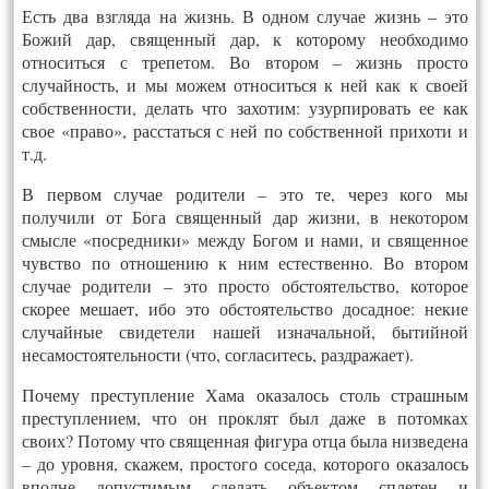
Есть два взгляда на жизнь. В одном случае жизнь – это
Божий дар, священный дар, к которому необходимо
относиться с трепетом. Во втором – жизнь просто
случайность, и мы можем относиться к ней как к своей
собственности, делать что захотим: узурпировать ее как
свое «право», расстаться с ней по собственной прихоти и
т.д.
В первом случае родители – это те, через кого мы
получили от Бога священный дар жизни, в некотором
смысле «посредники» между Богом и нами, и священное
чувство по отношению к ним естественно. Во втором
случае родители – это просто обстоятельство, которое
скорее мешает, ибо это обстоятельство досадное: некие
случайные свидетели нашей изначальной, бытийной
несамостоятельности (что, согласитесь, раздражает).
Почему преступление Хама оказалось столь страшным
преступлением, что он проклят был даже в потомках
своих? Потому что священная фигура отца была низведена
– до уровня, скажем, простого соседа, которого оказалось
вполне допустимым сделать объектом сплетен и