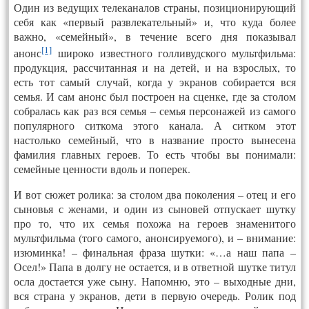
Один из ведущих телеканалов страны, позиционирующий
себя как «первый развлекательный» и, что куда более
важно, «семейный», в течение всего дня показывал
[1]
анонс
широко известного голливудского мультфильма:
продукция, рассчитанная и на детей, и на взрослых, то
есть тот самый случай, когда у экранов собирается вся
семья. И сам анонс был построен на сценке, где за столом
собралась как раз вся семья – семья персонажей из самого
популярного ситкома этого канала. А ситком этот
настолько семейный, что в название просто вынесена
фамилия главных героев. То есть чтобы вы понимали:
семейные ценности вдоль и поперек.
И вот сюжет ролика: за столом два поколения – отец и его
сыновья с женами, и один из сыновей отпускает шутку
про то, что их семья похожа на героев знаменитого
мультфильма (того самого, анонсируемого), и – внимание:
изюминка! – финальная фраза шутки: «…а наш папа –
Осел!» Папа в долгу не остается, и в ответной шутке титул
осла достается уже сыну. Напомню, это – выходные дни,
вся страна у экранов, дети в первую очередь. Ролик под