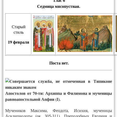
Глас 6
Седмица мясопустная.
Старый
стиль
19 февраля
Пос­та нет.
Апостолов от 70-ти: Архиппа и Филимона и мученицы
равноапостольной Апфии (I).
Мучеников Максима, Феодота, Исихия, мученицы
Асклипиодоты (ок. 305-311). Преподобных Евгения и