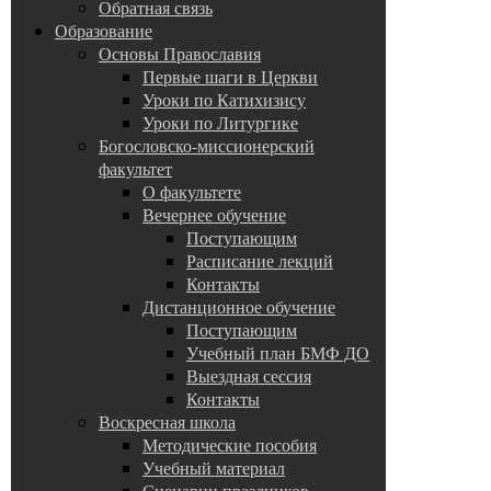
Обратная связь
Образование
Основы Православия
Первые шаги в Церкви
Уроки по Катихизису
Уроки по Литургике
Богословско-миссионерский
факультет
О факультете
Вечернее обучение
Поступающим
Расписание лекций
Контакты
Дистанционное обучение
Поступающим
Учебный план БМФ ДО
Выездная сессия
Контакты
Воскресная школа
Методические пособия
Учебный материал
Сценарии праздников