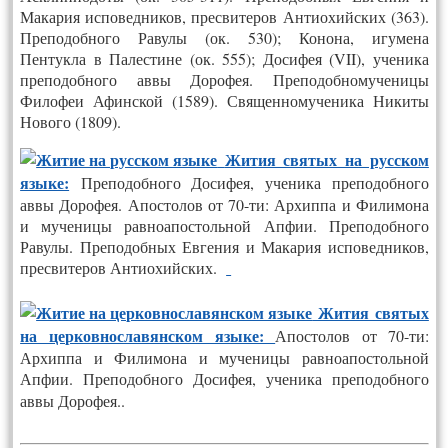
Макария исповедников, пресвитеров Антиохийских (363).
Преподобного Равулы (ок. 530); Конона, игумена
Пентукла в Палестине (ок. 555); Досифея (VII), ученика
преподобного аввы Дорофея. Преподобномученицы
Филофеи Афинской (1589). Священномученика Никиты
Нового (1809).
Жития святых на русском
языке:
Преподобного Досифея, ученика преподобного
аввы Дорофея. Апостолов от 70-ти: Архиппа и Филимона
и мученицы равноапостольной Апфии. Преподобного
Равулы. Преподобных Евгения и Макария исповедников,
пресвитеров Антиохийских
.
Жития святых
на церковнославянском языке:
Апостолов от 70-ти:
Архиппа и Филимона и мученицы равноапостольной
Апфии. Преподобного Досифея, ученика преподобного
аввы Дорофея..