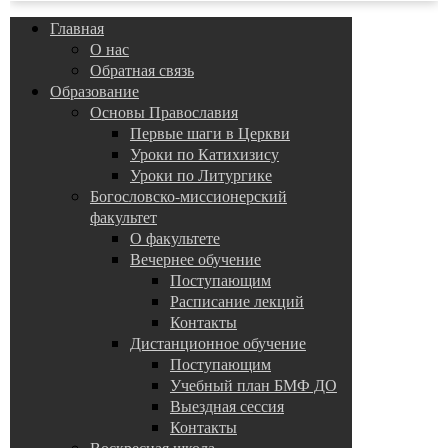
Главная
О нас
Обратная связь
Образование
Основы Православия
Первые шаги в Церкви
Уроки по Катихизису
Уроки по Литургике
Богословско-миссионерский
факультет
О факультете
Вечернее обучение
Поступающим
Расписание лекций
Контакты
Дистанционное обучение
Поступающим
Учебный план БМФ ДО
Выездная сессия
Контакты
Воскресная школа