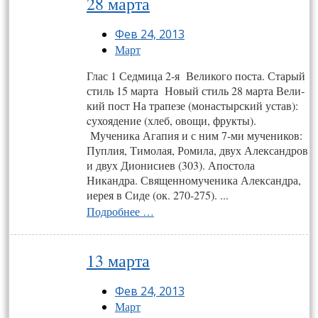
28 марта
Фев 24, 2013
Март
Глас 1 Сед­ми­ца 2-я Ве­ли­ко­го пос­та. Старый
стиль 15 марта Новый стиль 28 марта Ве­ли­
кий пост На тра­пе­зе (монас­тырс­кий ус­тав):
cу­хо­яде­ние (хлеб, ово­щи, фрук­ты).
Мученика Агапия и с ним 7-ми мучеников:
Пуплия, Тимолая, Ромила, двух Александров
и двух Дионисиев (303). Апостола
Никандра. Священномученика Александра,
иерея в Сиде (ок. 270-275). ...
Подробнее …
13 марта
Фев 24, 2013
Март