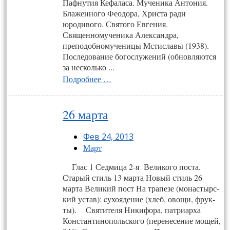
Пафнутия Кефаласа. Мученика Антония.
Блаженного Феодора, Христа ради
юродивого. Святого Евгения.
Священномученика Александра,
преподобномученицы Мстиславы (1938).
Пос­ле­дова­ние бо­гос­лу­жений (об­новля­ют­ся
за нес­коль­ко ...
Подробнее …
26 марта
Фев 24, 2013
Март
Глас 1 Сед­ми­ца 2-я Ве­ли­ко­го пос­та.
Старый стиль 13 марта Новый стиль 26
марта Ве­ли­кий пост На тра­пе­зе (монас­тырс­
кий ус­тав): cу­хо­яде­ние (хлеб, ово­щи, фрук­
ты). Святителя Никифора, патриарха
Константинопольского (перенесение мощей,