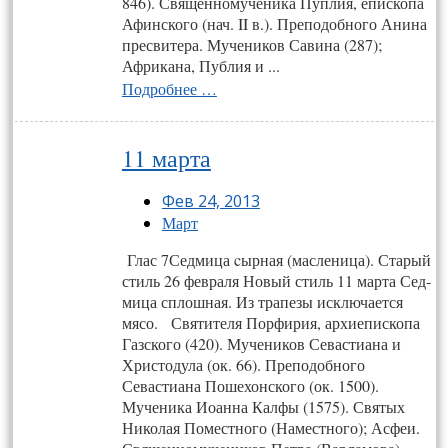
846). Священномученика Пуплия, епископа
Афинского (нач. II в.). Преподобного Анина
пресвитера. Мучеников Савина (287);
Африкана, Публия и ...
Подробнее …
11 марта
Фев 24, 2013
Март
Глас 7Седмица cырная (масленица). Старый
стиль 26 февраля Новый стиль 11 марта Сед­
ми­ца сплош­ная. Из трапезы исключается
мясо. Святителя Порфирия, архиепископа
Газского (420). Мучеников Севастиана и
Христодула (ок. 66). Преподобного
Севастиана Пошехонского (ок. 1500).
Мученика Иоанна Калфы (1575). Святых
Николая Поместного (Наместного); Асфеи.