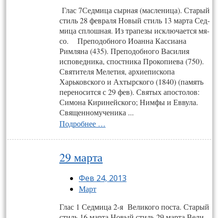
Глас 7Сед­ми­ца cыр­ная (мас­ле­ница). Старый
стиль 28 февраля Новый стиль 13 марта Сед­
ми­ца сплош­ная. Из тра­пезы иск­лю­ча­ет­ся мя­
со. Преподобного Иоанна Кассиана
Римляна (435). Преподобного Василия
исповедника, спостника Прокопиева (750).
Святителя Мелетия, архиепископа
Харьковского и Ахтырского (1840) (память
переносится с 29 фев). Святых апостолов:
Симона Киринейского; Нимфы и Еввула.
Священномученика ...
Подробнее …
29 марта
Фев 24, 2013
Март
Глас 1 Сед­ми­ца 2-я Ве­ли­ко­го пос­та. Старый
стиль 16 марта Новый стиль 29 марта Ве­ли­