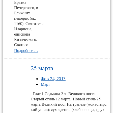
Еразма
Печерского, в
Ближних
пещерах (ок.
1160). Святителя
Илариона,
епископа
Кизического.
Святого ...
Подробнее …
25 марта
Фев 24, 2013
Март
Глас 1 Сед­ми­ца 2-я Ве­ли­ко­го пос­та.
Старый стиль 12 марта Новый стиль 25
марта Ве­ли­кий пост На тра­пе­зе (монас­тырс­
кий ус­тав): cу­хо­яде­ние (хлеб, ово­щи, фрук­