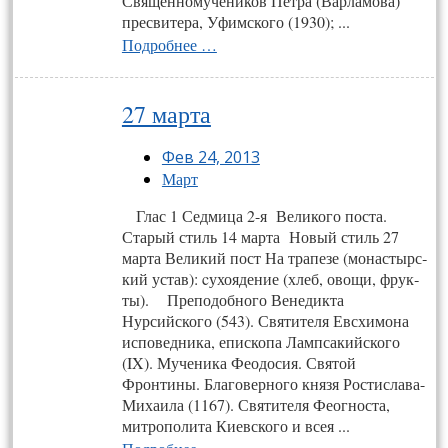
Священномучеников Петра (Варламова)
пресвитера, Уфимского (1930); ...
Подробнее …
27 марта
Фев 24, 2013
Март
Глас 1 Сед­ми­ца 2-я Ве­ли­ко­го пос­та.
Старый стиль 14 марта Новый стиль 27
марта Ве­ли­кий пост На тра­пе­зе (монас­тырс­
кий ус­тав): cу­хо­яде­ние (хлеб, ово­щи, фрук­
ты). Преподобного Венедикта
Нурсийского (543). Святителя Евсхимона
исповедника, епископа Лампсакийского
(IX). Мученика Феодосия. Святой
Фронтины. Благоверного князя Ростислава-
Михаила (1167). Святителя Феогноста,
митрополита Киевского и всея ...