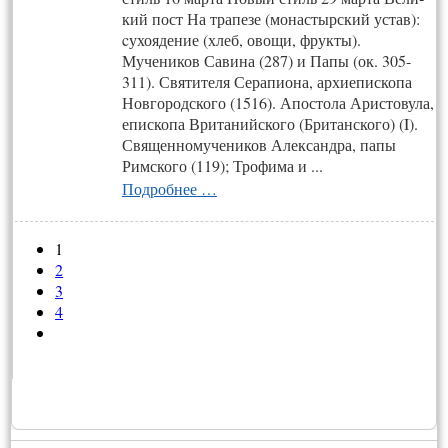
кий пост На тра­пе­зе (монас­тырс­кий ус­тав):
cу­хо­яде­ние (хлеб, ово­щи, фрук­ты).
Мучеников Савина (287) и Папы (ок. 305-
311). Святителя Серапиона, архиепископа
Новгородского (1516). Апостола Аристовула,
епископа Вританийского (Британского) (I).
Священномучеников Александра, папы
Римского (119); Трофима и ...
Подробнее …
1
2
3
4