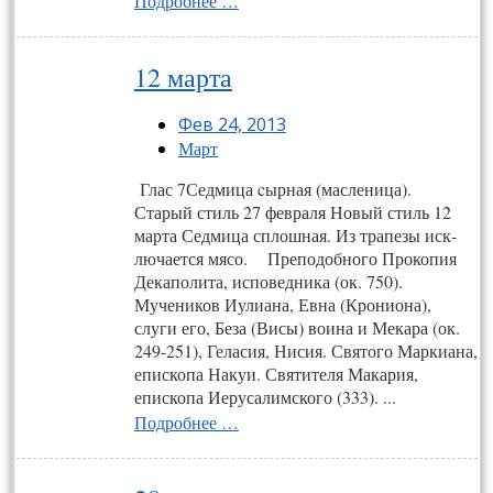
Подробнее …
12 марта
Фев 24, 2013
Март
Глас 7Сед­ми­ца cыр­ная (мас­ле­ница).
Старый стиль 27 февраля Новый стиль 12
марта Сед­ми­ца сплош­ная. Из тра­пезы иск­
лю­ча­ет­ся мя­со. Преподобного Прокопия
Декаполита, исповедника (ок. 750).
Мучеников Иулиана, Евна (Крониона),
слуги его, Беза (Висы) воина и Мекара (ок.
249-251), Геласия, Нисия. Святого Маркиана,
епископа Накуи. Святителя Макария,
епископа Иерусалимского (333). ...
Подробнее …