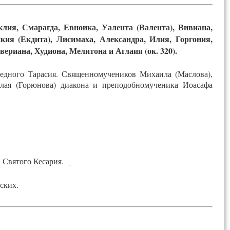
ия, Смарагда, Евноика, Уалента (Валента), Вивиана,
ия (Екдита), Лисимаха, Александра, Илия, Горгония,
ериана, Худиона, Мелитона и Аглаия (ок. 320).
аведного Тарасия. Священномучеников Михаила (Маслова),
колая (Горюнова) диакона и преподобномученика Иоасафа
 Святого Кесария
.
ских.