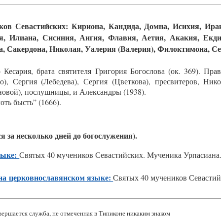
в Севастийских: Кириона, Кандида, Домна, Исихия, Иракл
я, Илиана, Сисиния, Ангия, Флавия, Аетия, Акакия, Екдик
, Сакердона, Николая, Уалерия (Валерия), Филоктимона, Сев
о Кесария, брата святителя Григория Богослова (ок. 369). Пр
о), Сергия (Лебедева), Сергия (Цветкова), пресвитеров, Ни
овой), послушницы, и Александры (1938).
ть бысть” (1666).
ся за нес­коль­ко дней
до бо­гос­лу­же­ния
).
зыке:
Святых 40 мучеников Севастийских. Мученика Урпасиана.
на церковнославянском языке:
Святых 40 мучеников Севастий
ершается служба, не отмеченная в Типиконе никаким знаком