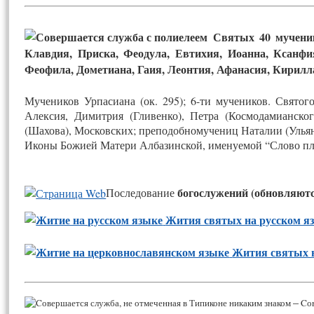
Святых 40 мученико
Клавдия, Приска, Феодула, Евтихия, Иоанна, Ксанфи
Феофила, Дометиана, Гаия, Леонтия, Афанасия, Кирилла
Мучеников Урпасиана (ок. 295); 6-ти мучеников. Святог
Алексия, Димитрия (Гливенко), Петра (Космодамианског
(Шахова), Московских; преподобномучениц Наталии (Ульян
Иконы Божией Матери Албазинской, именуемой “Слово пло
бо­гос­лу­жений
(об­новля­ют­
П
ос­ле­дова­ние
Жития святых на русском я
Жития святых 
–
Cов