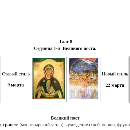
Глас 8
Сед­ми­ца 1-я Ве­ли­ко­го пос­та
.
Старый стиль
Новый стиль
9 марта
22 марта
Ве­ли­кий пост
 тра­пе­зе
(м
онас­тырс­кий ус­тав):
cу­хо­яде­ние (хлеб, ово­щи, фрук­т