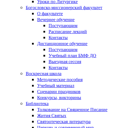
Уроки по Литургике
Богословско-миссионерский факультет
О факультете
Вечернее обучение
Поступающим
Расписание лекций
Контакты
Дистанционное обучение
Поступающим
Учебный план БМФ ДО
Выездная сессия
Контакты
Воскресная школа
Методические пособия
Учебный материал
Сценарии праздников
Конкурсы, викторины
Библиотека
Толкование на Священное Писание
Жития Святых
Святоотеческая литература
Церковь и современный мир