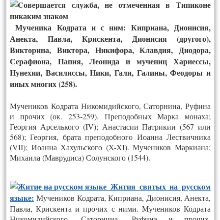
Мученика Кодрата и с ним: Киприана, Дионисия,
Анекта, Павла, Крискента, Дионисия (другого),
Викторина, Виктора, Никифора, Клавдия, Диодора,
Серафиона, Папия, Леонида и мучениц Хариессы,
Нунехии, Василиссы, Ники, Гали, Галины, Феодоры и
иных многих (258).
Мучеников Кодрата Никомидийского, Саторнина, Руфина
и прочих (ок. 253-259). Преподобных Марка монаха;
Георгия Арселького (IV); Анастасии Патрикии (567 или
568); Георгия, брата преподобного Иоанна Лествичника
(VII); Иоанна Хахульского (X-XI). Мучеников Маркиана;
Михаила (Маврудиса) Солунского (1544).
Жития святых на русском
языке:
Мучеников Кодрата, Киприана, Дионисия, Анекта,
Павла, Крискента и прочих с ними. Мучеников Кодрата
Никомидийского, Саторнина, Руфина и прочих.