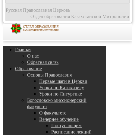
Русская Православная Церковь
Отдел образования Казахстанской Митрополии
Главная
О нас
Обратная связь
Образование
Основы Православия
Первые шаги в Церкви
Уроки по Катихизису
Уроки по Литургике
Богословско-миссионерский
факультет
О факультете
Вечернее обучение
Поступающим
Расписание лекций