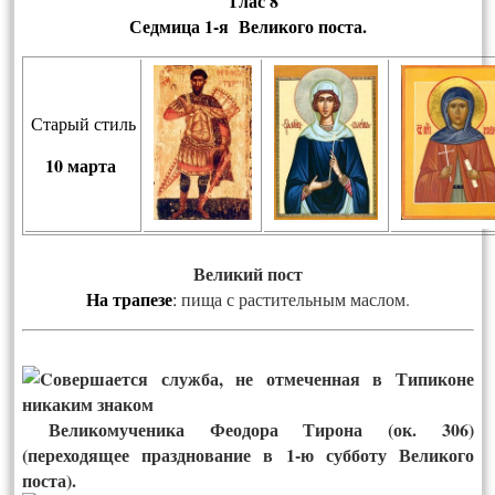
Глас 8
Сед­ми­ца 1-я Ве­ли­ко­го пос­та
.
Старый стиль
10 марта
Ве­ли­кий пост
На тра­пе­зе
:
пища с растительным маслом.
Великомученика Феодора Тирона (ок. 306)
(переходящее празднование в 1-ю субботу Великого
поста).