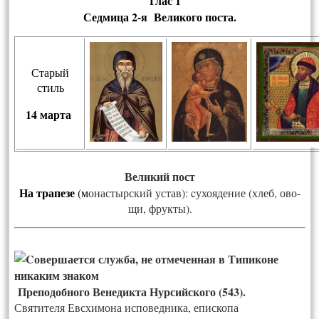
Глас 1
Сед­ми­ца 2-я Ве­ли­ко­го пос­та
.
Старый
стиль
14 марта
Ве­ли­кий пост
На тра­пе­зе
(м
онас­тырс­кий ус­тав):
cу­хо­яде­ние (хлеб, ово­
щи, фрук­ты).
Преподобного Венедикта Нурсийского (543).
Святителя Евсхимона исповедника, епископа