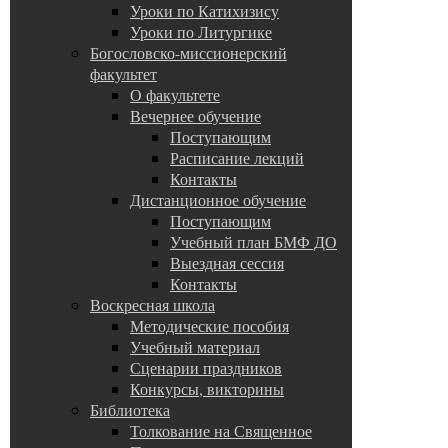
Уроки по Катихизису
Уроки по Литургике
Богословско-миссионерский
факультет
О факультете
Вечернее обучение
Поступающим
Расписание лекций
Контакты
Дистанционное обучение
Поступающим
Учебный план БМФ ДО
Выездная сессия
Контакты
Воскресная школа
Методические пособия
Учебный материал
Сценарии праздников
Конкурсы, викторины
Библиотека
Толкование на Священное