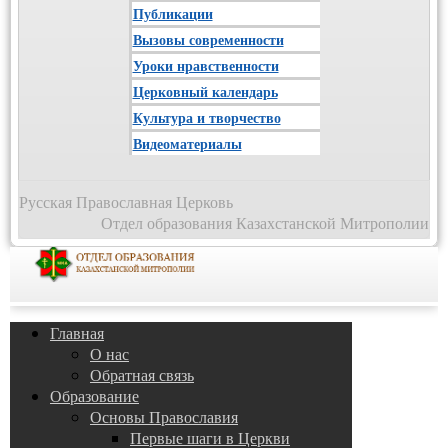
Публикации
Вызовы современности
Уроки нравственности
Церковный календарь
Культура и творчество
Видеоматериалы
Русская Православная Церковь
Отдел образования Казахстанской Митрополии
Главная
О нас
Обратная связь
Образование
Основы Православия
Первые шаги в Церкви