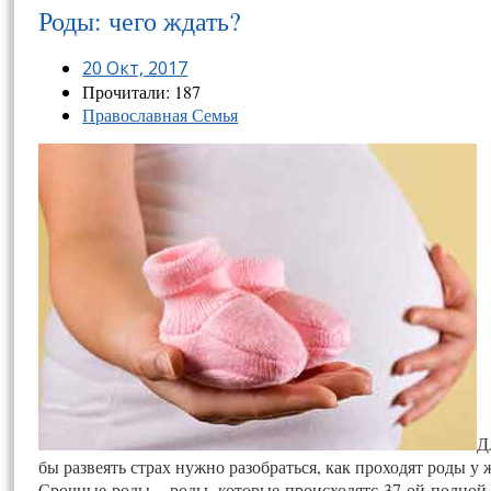
Роды: чего ждать?
20 Окт, 2017
Прочитали: 187
Православная Семья
Д
бы раз­ве­ять страх нуж­но ра­зоб­рать­ся, как про­ходят ро­ды у
Сроч­ные ро­ды – ро­ды, ко­торые про­ис­хо­дятс 37-ой пол­ной 