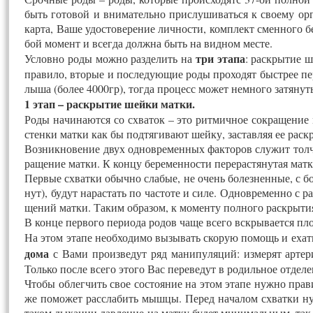
быть го­товой и вни­матель­но прис­лу­шивать­ся к сво­ему ор­г
кар­та, Ва­ше удос­то­вере­ние лич­ности, комп­лект смен­но­го
бой мо­мент и всег­да долж­на быть на вид­ном мес­те.
три эта­па
Ус­ловно ро­ды мож­но раз­де­лить на
: раск­ры­тие ш
пра­вило, вто­рые и пос­ле­ду­ющие ро­ды про­ходят быст­рее пе
лыша (бо­лее 4000гр), тог­да про­цесс мо­жет нем­но­го за­тянуть
1 этап – раск­ры­тие шей­ки мат­ки.
Ро­ды на­чина­ют­ся со схва­ток – это рит­мичное сок­ра­щение 
стен­ки мат­ки как бы под­тя­гива­ют шей­ку, зас­тавляя ее раск­
Воз­никно­вение двух од­новре­мен­ных фак­то­ров слу­жит толч­к
ра­щение мат­ки. К кон­цу бе­ремен­ности пе­рерас­тя­нутая мат­ка
Пер­вые схват­ки обыч­но сла­бые, не очень бо­лез­ненные, с бо
нут), бу­дут на­рас­тать по час­то­те и си­ле. Од­новре­мен­но с 
щений мат­ки. Та­ким об­ра­зом, к мо­мен­ту пол­но­го раск­ры­т
В кон­це пер­во­го пе­ри­ода ро­дов ча­ще все­го вскры­ва­ет­ся п
На этом эта­пе не­об­хо­димо вы­зывать ско­рую по­мощь и ехать 
до­ма
с Ва­ми про­из­ве­дут ряд ма­нипу­ляций: из­ме­рят ар­те­р
Толь­ко пос­ле все­го это­го Вас пе­реве­дут в ро­диль­ное от­де­л
Что­бы об­легчить свое сос­то­яние на этом эта­пе нуж­но пра­ви
же по­может расс­ла­бить мыш­цы. Пе­ред на­чалом схват­ки ну
та­ком ды­хании дав­ле­ние на мат­ку бу­дет ми­нималь­ным, так к