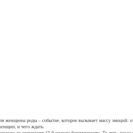
ля жен­щи­ны ро­ды – со­бытие, ко­торое вы­зыва­ет мас­су эмо­ций: от
 жен­щин, и че­го ждать.
не­дели до окон­ча­ния 42-й не­дели бе­ремен­ности. То есть, ког­да т