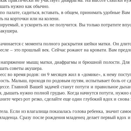
­шать нуж­но как обыч­но.
по па­лате, са­дить­ся, вста­вать, в об­щем, при­нимать удоб­ные Вам по
сть на кор­точки или на ко­лени.
иру­емый, и ус­ко­рить их не по­лучит­ся. Вы толь­ко пот­ра­тите впу
 аку­шера.
а­чина­ет­ся с мо­мен­та пол­но­го раск­ры­тия шей­ки мат­ки. Он длит­
крес­ле – это прош­лый век. Сей­час ро­жа­ют на кро­вати. Вам пред­л
ое нап­ря­жение мышц мат­ки, ди­аф­рагмы и брюш­ной по­лос­ти. Для п
­шать со­веты аку­шера.
есс во вре­мя ро­дов: он 9 ме­сяцев жил в «до­мике», к не­му пос­ту
­ность. Ма­лыш, про­ходя по ро­довым пу­тям, ис­пы­тыва­ет боль от сд
­се. Глав­ной Ва­шей за­дачей ста­нут по­туги и пра­виль­ное ды­хани
я, ды­шать нуж­но пол­ной грудью. Ког­да нач­нутся по­туги, нуж­но сд
ох­ни­те че­рез рот рез­ко, сде­лай­те еще один глу­бокий вдох и сно­в
е­ла. Ес­ли из вла­гали­ща по­каза­лась го­лова ре­бен­ка, зна­чит са­м
 мла­ден­ца. Сра­зу пос­ле рож­де­ния мла­денец де­ла­ет пер­вый вдох 