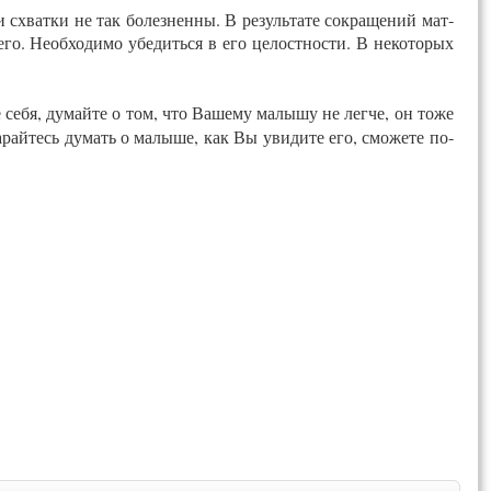
и схват­ки не так бо­лез­ненны. В ре­зуль­та­те сок­ра­щений мат­
го. Не­об­хо­димо убе­дить­ся в его це­лост­нос­ти. В не­кото­рых
 се­бя, ду­май­те о том, что Ва­шему ма­лышу не лег­че, он то­же
та­рай­тесь ду­мать о ма­лыше, как Вы уви­дите его, смо­жете по­