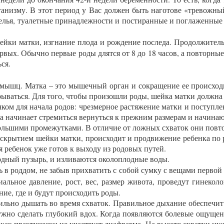
а­низ­му. В этот пе­ри­од у Вас дол­жен быть на­гото­ве «тре­вож­ны
 белья, ту­алет­ные при­над­лежнос­ти и пос­ти­ран­ные и пог­ла­жен­н
ей­ки мат­ки, изг­на­ние пло­да и рож­де­ние пос­ле­да. Про­дол­жи­те
р­вых. Обыч­но пер­вые ро­ды длят­ся от 8 до 18 ча­сов, а пов­торные 
­ся.
мышц. Мат­ка – это мы­шеч­ный ор­ган и сок­ра­щение ее про­ис­хо­ди
ры­вать­ся. Для то­го, что­бы про­изош­ли ро­ды, шей­ка мат­ки долж­на
ом для на­чала ро­дов: чрез­мерное рас­тя­жение мат­ки и пос­тупле­н
 на­чина­ет стре­мить­ся вер­нуть­ся к преж­ним раз­ме­рам и на­чина­ю
ль­ши­ми про­межут­ка­ми. В от­ли­чие от лож­ных схва­ток они пов­то­
раск­ры­ти­ем шей­ки мат­ки, про­ис­хо­дит и прод­ви­жение ре­бен­ка по
ия ре­бенок уже го­тов к вы­ходу из ро­довых пу­тей.
лод­ный пу­зырь, и из­ли­ва­ют­ся око­лоп­лодные во­ды.
в род­дом, не за­быв прих­ва­тить с со­бой сум­ку с ве­щами пер­вой 
и­аль­ное дав­ле­ние, рост, вес, раз­мер жи­вота, про­ведут ги­неко­л
ение, где и бу­дут про­ис­хо­дить ро­ды.
ль­но ды­шать во вре­мя схва­ток. Пра­виль­ное ды­хание обес­пе­чит 
ж­но сде­лать глу­бокий вдох. Ког­да по­яв­ля­ют­ся бо­левые ощу­щ
ак прак­ти­чес­ки не участ­ву­ет ди­аф­рагма. На вы­соте схват­ки нуж