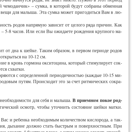
й че­модан­чик» – сум­ка, в ко­торой бу­дут соб­ра­ны об­менная
ые ве­щи для ма­лыша. Эта сум­ка мо­жет при­годить­ся Вам в лю­
ль­ность ро­дов нап­ря­мую за­висит от це­лого ря­да при­чин. Как
– 5-8 ча­сов. Или ес­ли Вы ожи­да­ете рож­де­ния круп­но­го ма­
т от дна к шей­ке. Та­ким об­ра­зом, в пер­вом пе­ри­оде ро­дов
 отк­рыть­ся на 10-12 см.
ие в кровь гор­мо­на ок­си­тоци­на, ко­торый сти­мули­ру­ет сок­
т­ся схват­ки.
ря­ют­ся с оп­ре­делен­ной пе­ри­одич­ностью (каж­дые 10-15 ми­
 ро­довым пу­тям. Про­ис­хо­дит это за счет рит­ми­чес­ких сок­ра­
В при­ем­ном по­кое род­
не­об­хо­димос­ти для се­бя и ма­лыша.
оги­чес­кий ос­мотр, что­бы уточ­нить сос­то­яние шей­ки мат­ки.
Вас и ре­бен­ка не­об­хо­димым ко­личест­вом кис­ло­рода, а так­
ения, ды­хание долж­но стать быст­рым и по­верх­нос­тным. При
­но сде­лать 4 быст­рых вдо­ха, а за­тем мож­но сде­лать спо­кой­