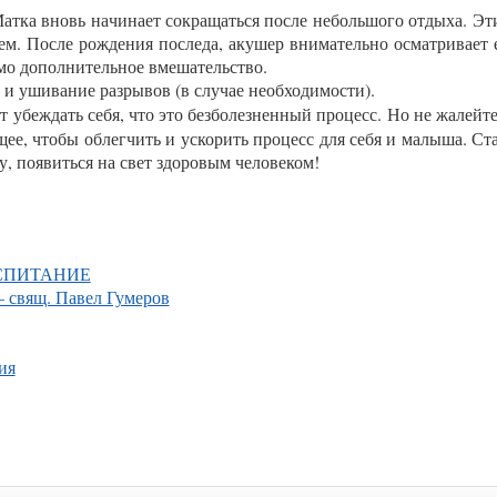
­ка вновь на­чина­ет сок­ра­щать­ся пос­ле не­боль­шо­го от­ды­ха. Эт
ем. Пос­ле рож­де­ния пос­ле­да, аку­шер вни­матель­но ос­матри­ва­ет е
димо до­пол­ни­тель­ное вме­шатель­ство.
и уши­вание раз­ры­вов (в слу­чае не­об­хо­димос­ти).
т убеж­дать се­бя, что это без­бо­лез­ненный про­цесс. Но не жа­лей­те
ся­щее, что­бы об­легчить и ус­ко­рить про­цесс для се­бя и ма­лыша. С
у, по­явить­ся на свет здо­ровым че­лове­ком!
ОСПИТАНИЕ
— свящ. Павел Гумеров
ия