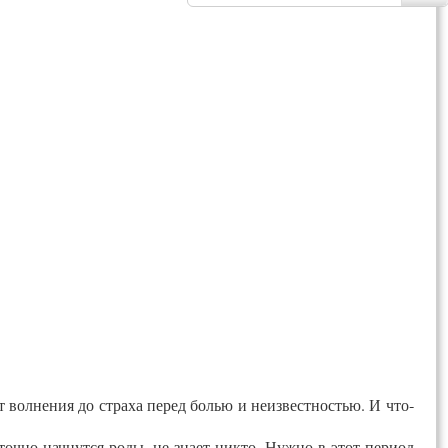
 вол­не­ния до стра­ха пе­ред болью и не­из­вест­ностью. И что­
оч­но нач­нутся ро­ды, не зна­ет ник­то. Нуж­но в этот пе­ри­од