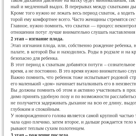
ный и мед­ленный вы­дох. В пе­реры­вах меж­ду схват­ка­ми ды
Кро­ме то­го нуж­но не ле­жать весь пе­ри­од схва­ток, а хо­дить 
торой ему ком­форт­нее все­го. Час­то жен­щи­ны стре­мят­ся се
Глав­ное, нуж­но пом­нить, что схват­ки — про­цесс не­конт­ро­л
от­но­шении по­туг луч­ше вни­матель­но слу­шать нас­тавле­ния
2 этап – изг­на­ние пло­да.
Этап изг­на­ния пло­да, или, собс­твен­но рож­де­ние ре­бен­ка, н
па­лате, в ко­торой Вы и на­ходи­лись. Ро­ды в род­за­ле и на 
бе­зопас­но для ре­бен­ка.
В этот пе­ри­од к схват­кам до­бавят­ся по­туги – соз­на­тель­н
вре­мя, а не пос­то­ян­но. В это вре­мя нуж­но вни­матель­но слу
Важ­но пом­нить, что ре­бенок то­же ис­пы­тыва­ет ро­довой стр
его ма­лень­кий «дом» на­чина­ет вы­тал­ки­вать его в не­из­вест
Вы долж­ны пом­нить об этом и ак­тивно участ­во­вать в про­цес
димо при­нять удоб­ную по­зу и по воз­можнос­ти расс­ла­бить­с
не по­луча­ет­ся за­дер­жи­вать ды­хание на всю ее дли­ну, вы­д
глу­боким и спо­кой­ным.
У но­ворож­денно­го го­лова яв­ля­ет­ся са­мой круп­ной частью т
чала од­но пле­чико, за­тем вто­рое, и даль­ше рож­да­ет­ся те­ло
ры­ва­ют теп­лым су­хим по­лотен­цем.
3 этап – рож­де­ние пос­ле­да.