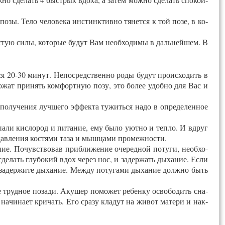
­зы. Те­ло че­лове­ка инс­тин­ктив­но тя­нет­ся к той по­зе, в ко­
с­тую си­лы, ко­торые бу­дут Вам не­об­хо­димы в даль­ней­шем. В
ся 20-30 ми­нут. Не­пос­редс­твен­но ро­ды бу­дут про­ис­хо­дить в
о­жат при­нять ком­форт­ную по­зу, это бо­лее удоб­но для Вас и
о­луче­ния луч­ше­го эф­фекта ту­жить­ся на­до в оп­ре­делен­ное
­пали кис­ло­род и пи­тание, ему бы­ло уют­но и теп­ло. И вдруг
ав­ле­ния кос­тя­ми та­за и мыш­ца­ми про­меж­ности.
е. По­чувс­тво­вав приб­ли­жение оче­ред­ной по­туги, не­об­хо­
е­лать глу­бокий вдох че­рез нос, и за­дер­жать ды­хание. Ес­ли
а за­дер­жи­те ды­хание. Меж­ду по­туга­ми ды­хание долж­но быть
ое труд­ное по­зади. Аку­шер по­может ре­бен­ку ос­во­бодить сна­
и на­чина­ет кри­чать. Его сра­зу кла­дут на жи­вот ма­тери и нак­