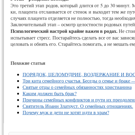
Это тре­тий этап ро­дов, ко­торый длит­ся от 5 до 30 ми­нут. Мат
ки, пла­цен­та отс­ла­ивает­ся от сте­нок и вы­ходит тем же пу­т
слу­ча­ях пла­цен­та от­де­ля­ет­ся не пол­ностью, тог­да не­об­хо­
Зак­лю­читель­ный этап – ос­мотр це­лост­нос­ти ро­довых пу­тей 
Пси­холо­гичес­кий наст­рой край­не ва­жен в ро­дах.
Не сто­и
ис­пы­тыва­ет стресс. Пос­та­рай­тесь сде­лать все от вас за­ви
цело­вать и об­нять его. Ста­рай­тесь по­могать, а не ме­шать ем
Похожие статьи
ПОРЯДОК, ЦЕЛОМУДРИЕ, ВОЗДЕРЖАНИЕ И В
Три кита семейного счастья. Беседы о семье и браке 
Святые отцы о семейных обязанностях христианина
Каким должен быть брак?
Причины семейных конфликтов и пути их преодолен
Святитель Иоанн Златоуст. О семейных отношениях.
Почему муж и дети не хотят идти в храм?