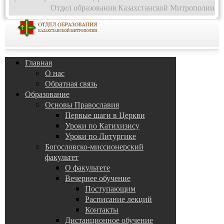
Отдел образования Казахстанской Митрополии
Главная
О нас
Обратная связь
Образование
Основы Православия
Первые шаги в Церкви
Уроки по Катихизису
Уроки по Литургике
Богословско-миссионерский
факультет
О факультете
Вечернее обучение
Поступающим
Расписание лекций
Контакты
Дистанционное обучение