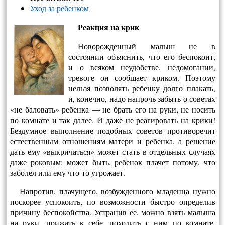
Уход за ребенком
Реакция на крик
Новорожденный малыш не в
состоянии объяс­нить, что его беспокоит,
и о всяком неудобстве, недомогании,
тревоге он сообщает криком. По­этому
нельзя позволять ребенку долго плакать,
и, конечно, надо напрочь забыть о советах
«не ба­ловать» ребенка — не брать его на руки, не но­сить
по комнате и так далее. И даже не реагиро­вать на крики!
Бездумное выполнение подобных советов противоречит
естественным отношениям матери и ребенка, а решение
дать ему «выкри­чаться» может стать в отдельных случаях
даже роковым: может быть, ребенок плачет потому, что
заболел или ему что-то угрожает.
Напротив, плачущего, возбужденного младен­ца нужно
поскорее успокоить, по возможности быстро определив
причину беспокойства. Устра­нив ее, можно взять малыша
на руки, прижать к себе, походить с ним по комнате,