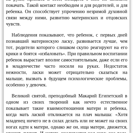
покачать. Такой контакт необходим и для родителей, и для
ребен­ка. Он способствует упрочению незримой духов­ной
связи между ними, развитию материнских и отцовских
чувств.
Наблюдения показывают, что ребенок, с пер­вых дней
познавший материнскую ласку, разви­вается лучше, чем
тот, родители которого слиш­ком скупо реагируют на его
крики и боятся «из­баловать». При правильном воспитании
ребенок вырастает вполне самостоятельным, даже если его
в младенчестве часто носили на руках. Недо­статок
нежности, ласки может отрицательно ска­заться на
малыше, вызвать в будущем психологи­ческие проблемы,
особенно у девочек.
Великий святой, преподобный Макарий Еги­петский в
одном из своих творений как нечто ес­тественное
показывает такие взаимоотношения матери и ребенка,
когда мать лаской откликается на плач малыша: «Хотя
младенец ничего не в си­лах делать или не может на своих
ногах идти к матери, однако же он, ища матери, движется,
кричит, плачет. И матерь сжаливается над ним; она рада,