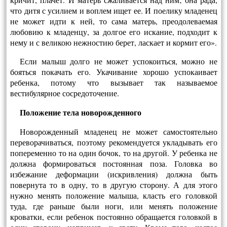
что дитя с усилием и воплем ищет ее. И поелику младенец
не может идти к ней, то са­ма матерь, преодолеваемая
любовию к младенцу, за долгое его искание, подходит к
нему и с вели­кою нежностию берет, ласкает и кормит его».
Если малыш долго не может успокоиться, можно не
бояться покачать его. Укачивание хоро­шо успокаивает
ребенка, потому что вызывает так называемое
вестибулярное сосредоточение.
Положение тела новорожденного
Новорожденный младенец не может самосто­ятельно
переворачиваться, поэтому рекомендует­ся укладывать его
попеременно то на один бочок, то на другой. У ребенка не
должна формировать­ся постоянная поза. Головка во
избежание дефор­мации (искривления) должна быть
повернута то в одну, то в другую сторону. А для этого
нужно менять положение малыша, класть его головкой
туда, где раньше были ноги, или менять положе­ние
кроватки, если ребенок постоянно обращает­ся головкой в