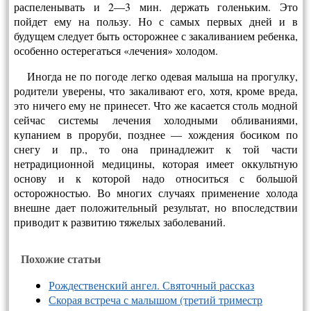
распеленывать и 2—3 мин. держать го­леньким. Это
пойдет ему на пользу. Но с самых первых дней и в
будущем следует быть осторож­нее с закаливанием ребенка,
особенно остерегать­ся «лечения» холодом.
Иногда не по погоде легко одевая малыша на прогулку,
родители уверены, что закаливают его, хотя, кроме вреда,
это ничего ему не принесет. Что же касается столь модной
сейчас системы лечения холодными обливаниями,
купанием в проруби, по­зднее — хождения босиком по
снегу и пр., то она принадлежит к той части
нетрадиционной медици­ны, которая имеет оккультную
основу и к которой надо относиться с большой
осторожностью. Во многих случаях применение холода
внешне дает положительный результат, но впоследствии
приво­дит к развитию тяжелых заболеваний.
Похожие статьи
Рождественский ангел. Святочный рассказ
Скорая встреча с малышом (третий триместр