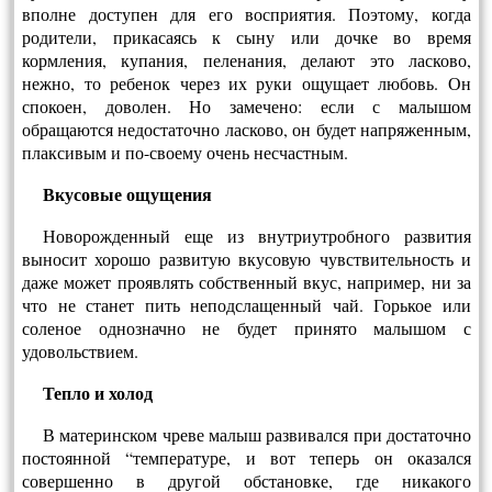
вполне доступен для его восприятия. По­этому, когда
родители, прикасаясь к сыну или дочке во время
кормления, купания, пеленания, делают это ласково,
нежно, то ребенок через их руки ощущает любовь. Он
спокоен, доволен. Но замечено: если с малышом
обращаются недоста­точно ласково, он будет напряженным,
плаксивым и по-своему очень несчастным.
Вкусовые ощущения
Новорожденный еще из внутриутробного раз­вития
выносит хорошо развитую вкусовую чувст­вительность и
даже может проявлять собственный вкус, например, ни за
что не станет пить неподслащенный чай. Горькое или
соленое однозначно не будет принято малышом с
удовольствием.
Тепло и холод
В материнском чреве малыш развивался при достаточно
постоянной “температуре, и вот те­перь он оказался
совершенно в другой обстанов­ке, где никакого