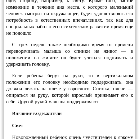
одну сторону, например, к свету. Кроме того, частое
изменение в течение дня мес­та, с которого маленький
человек смотрит на ок­ружающее, будет удовлетворять его
потребность в естественных впечатлениях, так как для
специ­альных забот о его психическом развитии время еще
не подошло.
С трех недель также необходимо время от времени
переворачивать малыша со спинки на живот — в
положении на животе он будет учиться поднимать и
удерживать головку.
Если ребенка берут на руки, то в вертикаль­ном
положении его головку необходимо поддер­живать, она
должна лежать на плече у взросло­го. Спинка, плечи —
опираться на руку, которой взрослый прижимает его к
себе. Другой рукой малыша поддерживают.
Внешние раздражители
Свет
Новорожденный ребенок очень чувствителен к яркому