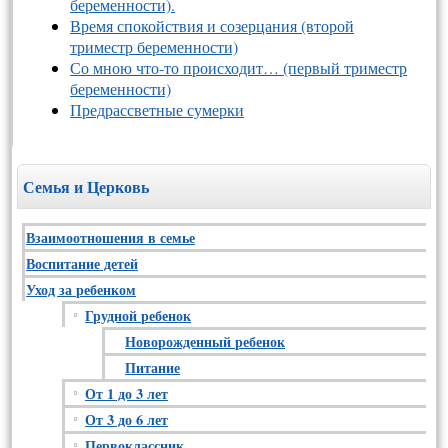
беременности).
Время спокойствия и созерцания (второй
триместр беременности)
Со мною что-то происходит… (первый триместр
беременности)
Предрассветные сумерки
Семья и Церковь
Взаимоотношения в семье
Воспитание детей
Уход за ребенком
Грудной ребенок
Новорожденный ребенок
Питание
От 1 до 3 лет
От 3 до 6 лет
Первоклассник