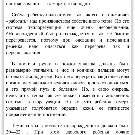
постоянства нет — то жарко, то холодно.
Сейчас ребенку надо помочь, так как его тело начинает
«работать» над производством собст­венного тепла. Но его
система теплорегуляции еще очень несовершенна.
^Новорожденный быст­ро охлаждается и так же быстро
перегревается, поэтому при одевании и пеленании
ребенка надо опасаться как перегрева, так и
переохлаждения.
В постели ручки и ножки малыша должны быть
равномерно теплыми, а нос и кончики паль­цев могут
оставаться холодными. Если его пере­греть, защитные силы
организма маленького че­ловека могут просто отключиться,
а это прямой путь к болезням. Но, в свою очередь,
недостаток тепла так же может помешать становлению
сис­темы теплорегуляции. На то, что ребенок замерз,
указывает голубоватая окраска кожи, ее пятнис­тое
покраснение или посинение.
Температура в комнате новорожденного долж­на быть
20—22 . При этом здорового ребенка можно