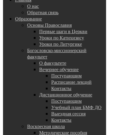
О нас
Обратная связь
Образование
Основы Православия
Первые шаги в Церкви
Уроки по Катихизису
Уроки по Литургике
Богословско-миссионерский
факультет
О факультете
Вечернее обучение
Поступающим
Расписание лекций
Контакты
Дистанционное обучение
Поступающим
Учебный план БМФ ДО
Выездная сессия
Контакты
Воскресная школа
Методические пособия