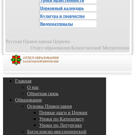
Уроки нравственности
Церковный календарь
Культура и творчество
Видеоматериалы
Русская Православная Церковь
Отдел образования Казахстанской Митрополии
Главная
О нас
Обратная связь
Образование
Основы Православия
Первые шаги в Церкви
Уроки по Катихизису
Уроки по Литургике
Богословско-миссионерский