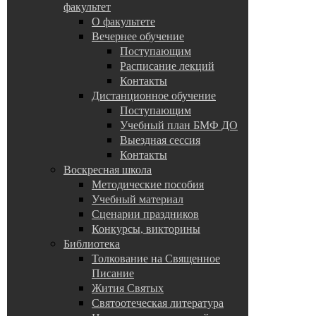
факультет
О факультете
Вечернее обучение
Поступающим
Расписание лекций
Контакты
Дистанционное обучение
Поступающим
Учебный план БМФ ДО
Выездная сессия
Контакты
Воскресная школа
Методические пособия
Учебный материал
Сценарии праздников
Конкурсы, викторины
Библиотека
Толкование на Священное
Писание
Жития Святых
Святоотеческая литература