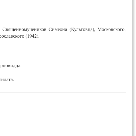
 Священномучеников Симеона (Кульговца), Московского,
ославского (1942).
р­по­вид­ца.
тила­та.