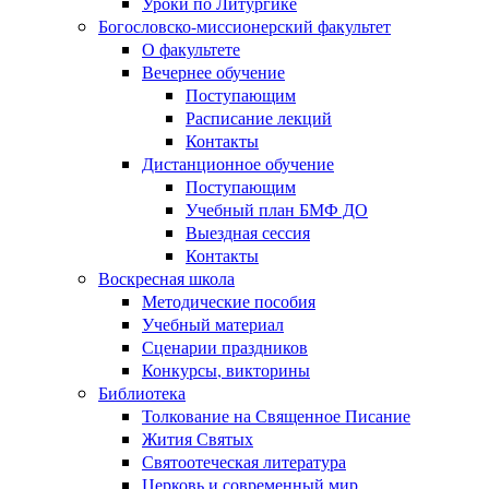
Уроки по Литургике
Богословско-миссионерский факультет
О факультете
Вечернее обучение
Поступающим
Расписание лекций
Контакты
Дистанционное обучение
Поступающим
Учебный план БМФ ДО
Выездная сессия
Контакты
Воскресная школа
Методические пособия
Учебный материал
Сценарии праздников
Конкурсы, викторины
Библиотека
Толкование на Священное Писание
Жития Святых
Святоотеческая литература
Церковь и современный мир