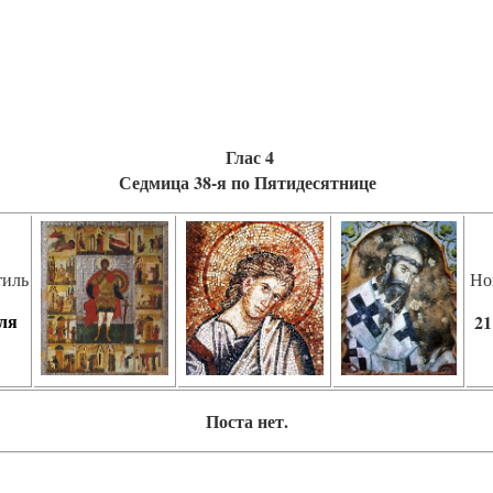
Глас 4
Седмица 38-я по Пятидесятнице
тиль
Но
ля
21
Поста нет.