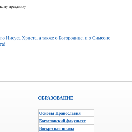
кому празднику
го Иисуса Христа, а также о Богородице, и о Симеоне
та!
ОБРАЗОВАНИЕ
Основы Православия
Богословский факультет
Воскресная школа