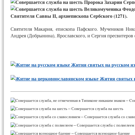
Пророка Захарии Серпови
Великомученика Феодор
Святителя Саввы II, архиепископа Сербского (1271).
Святителя Макария, епископа Пафского. Мучеников Ник
Андрея (Добрынина), Ярославского, и Сергия пресвитеров 
Жития святых на русск
ом я
Жития святых 
–
Cов
–
Совершается служба на шесть
–
Совершается служба со слав
–
Совершается служба с полиелеем
–
Совершается всенощное бдение