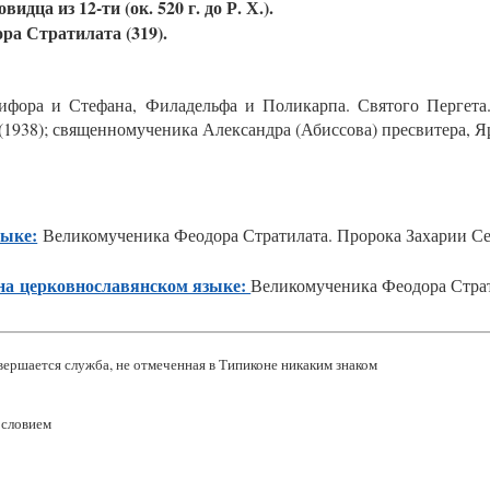
дца из 12-ти (ок. 520 г. до Р. Х.).
а Стратилата (319).
ифора и Стефана, Филадельфа и Поликарпа. Святого Пергета.
(1938); священномученика Александра (Абиссова) пресвитера, Яр
зыке:
Ве­лико­муче­ника Фе­одо­ра Стра­тила­та. Про­рока За­харии Се
на церковнославянском языке:
Ве­лико­муче­ника Фе­одо­ра Стра­
ершается служба, не отмеченная в Типиконе никаким знаком
ословием