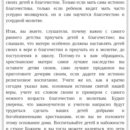
своих детей в благочестии. Только если мать сама истинно
благочестива, только если ребенок видит мать часто
усердно молящуюся, он и сам научится благочестию и
усердной молитве.
Итак, вы знаете, слушатели, почему важно с самого
раннего детства приучать детей к благочестию; вы
слышали, что матери особенно должны наставлять детей
своих в вере и благочестии и приучать их к молитве, до
поступления в школу. Потому-то к вам обращаюсь,
христианские матери: самое лучшее наследство вы
оставите детям своим, само лучшее приданное вы
приготовите дочерям своим, если дадите им истинно
религиозное воспитание. Учите же их, как я кратко
сегодня указал вам, основным истинам святой нашей
веры, учите их словом своим и примером с самого
нежного возраста благочестию и молитвам. Будьте
уверены, что законоучители и учители напрасно будут
трудиться сделать ваших детей добрыми и
богобоязненными христианами, если вы не положите
этому основание дома. Воспитывайте детей в набожности
и страхе Божием, и вы тогда можете надеяться, что дети