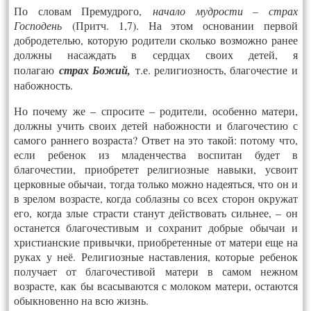
По словам Премудрого,
начало мудрости – страх
Господень
(Притч. 1,7). На этом основании первой
добродетелью, которую родители сколько возможно ранее
должны насаждать в сердцах своих детей, я
полагаю
страх Божий,
т.е. религиозность, благочестие и
набожность.
Но почему же – спросите – родители, особенно матери,
должны учить своих детей набожности и благочестию с
самого раннего возраста? Ответ на это такой: потому что,
если ребенок из младенчества воспитан будет в
благочестии, приобретет религиозные навыки, усвоит
церковные обычаи, тогда только можно надеяться, что он и
в зрелом возрасте, когда соблазны со всех сторон окружат
его, когда злые страсти станут действовать сильнее, – он
останется благочестивым и сохранит добрые обычаи и
христианские привычки, приобретенные от матери еще на
руках у неё. Религиозные наставления, которые ребенок
получает от благочестивой матери в самом нежном
возрасте, как бы всасываются с молоком матери, остаются
обыкновенно на всю жизнь.