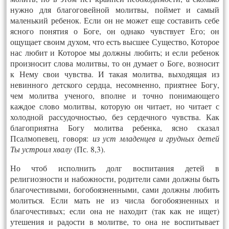
нужно для благоговейной молитвы, поймет и самый
маленький ребенок. Если он не может еще составить себе
ясного понятия о Боге, он однако чувствует Его; он
ощущает своим духом, что есть высшее Существо, Которое
нас любит и Которое мы должны любить; и если ребенок
произносит слова молитвы, то он думает о Боге, возносит
к Нему свои чувства. И такая молитва, выходящая из
невинного детского сердца, несомненно, приятнее Богу,
чем молитва ученого, вполне и точно понимающего
каждое слово молитвы, которую он читает, но читает с
холодной рассудочностью, без сердечного чувства. Как
благоприятна Богу молитва ребенка, ясно сказал
Псалмопевец, говоря:
из уст младенцев и грудных детей
Ты устроил хвалу
(Пс. 8,3).
Но чтоб исполнить долг воспитания детей в
религиозности и набожности, родители сами должны быть
благочестивыми, богобоязненными, сами должны любить
молиться. Если мать не из числа богобоязненных и
благочестивых; если она не находит (так как не ищет)
утешения и радости в молитве, то она не воспитывает