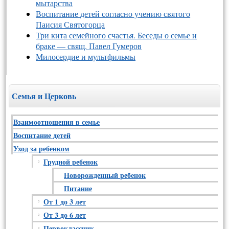
мытарства
Воспитание детей согласно учению святого
Паисия Святогорца
Три кита семейного счастья. Беседы о семье и
браке — свящ. Павел Гумеров
Милосердие и мультфильмы
Семья и Церковь
Взаимоотношения в семье
Воспитание детей
Уход за ребенком
Грудной ребенок
Новорожденный ребенок
Питание
От 1 до 3 лет
От 3 до 6 лет
Первоклассник