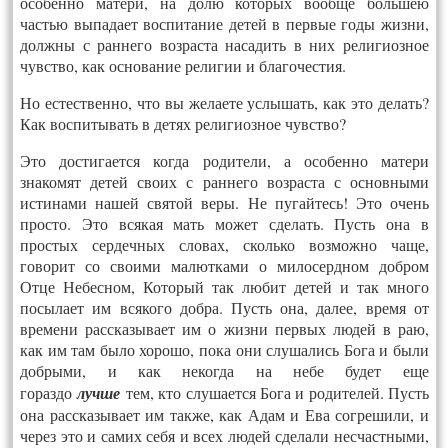
особенно матери, на долю которых вообще большею
частью выпадает воспитание детей в первые годы жизни,
должны с раннего возраста насадить в них религиозное
чувство, как основание религии и благочестия.
Но естественно, что вы желаете услышать, как это делать?
Как воспитывать в детях религиозное чувство?
Это достигается когда родители, а особенно матери
знакомят детей своих с раннего возраста с основными
истинами нашей святой веры. Не пугайтесь! Это очень
просто. Это всякая мать может сделать. Пусть она в
простых сердечных словах, сколько возможно чаще,
говорит со своими малютками о милосердном добром
Отце Небесном, Который так любит детей и так много
посылает им всякого добра. Пусть она, далее, время от
времени рассказывает им о жизни первых людей в раю,
как им там было хорошо, пока они слушались Бога и были
добрыми, и как некогда на небе будет еще
гораздо
лучше
тем, кто слушается Бога и родителей. Пусть
она рассказывает им также, как Адам и Ева согрешили, и
через это и самих себя и всех людей сделали несчастными,