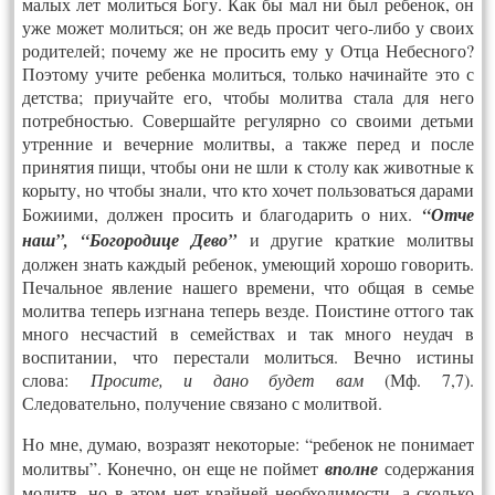
малых лет молиться Богу. Как бы мал ни был ребенок, он
уже может молиться; он же ведь просит чего-либо у своих
родителей; почему же не просить ему у Отца Небесного?
Поэтому учите ребенка молиться, только начинайте это с
детства; приучайте его, чтобы молитва стала для него
потребностью. Совершайте регулярно со своими детьми
утренние и вечерние молитвы, а также перед и после
принятия пищи, чтобы они не шли к столу как животные к
корыту, но чтобы знали, что кто хочет пользоваться дарами
Божиими, должен просить и благодарить о них.
“Отче
наш”, “Богородице Дево”
и другие краткие молитвы
должен знать каждый ребенок, умеющий хорошо говорить.
Печальное явление нашего времени, что общая в семье
молитва теперь изгнана теперь везде. Поистине оттого так
много несчастий в семействах и так много неудач в
воспитании, что перестали молиться. Вечно истины
слова:
Просите, и дано будет вам
(Мф. 7,7).
Следовательно, получение связано с молитвой.
Но мне, думаю, возразят некоторые: “ребенок не понимает
молитвы”. Конечно, он еще не поймет
вполне
содержания
молитв, но в этом нет крайней необходимости, а сколько