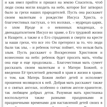
и как имел прийти и пришел на землю Спаситель, чтоб
люди снова могли входить на небо, которое Бог затворил
было за грехи наших прародителей. Пусть она расскажет
своим малюткам о рождестве Иисуса Христа, о
благочестивых пастухах, о тех волхвах, – мудрецах-царях,
о злом Ироде и о невинных младенцах, о
двенадцатилетнем Иисусе во храме, о Его трудовой жизни
в Назарете, а также и о Его страданиях и смерти на кресте
за наши грехи, что все это Он претерпел за то, что люди
были так злы, – и ребенок тотчас поймет, что нельзя быть
злым. Пусть расскажет о Воскресении Христовом и
вознесении на небо: ребенок будет просить мать, чтобы
она еще и еще продолжала… Благочестивая мать сумеет
рассказать своим малюткам и о Матери Божией, о
введении Её трехлетней девочкой в храм и жизни в храме,
о том, как Матерь Божия любит детей и исполняет
прошения молящихся к ней. Добрая мать расскажет также
и о святых ангелах, особенно о святом ангеле-хранителе,
так любящем добрых деток. Разумная мать христианка
воспользуется также разными праздниками и
праздничными временами для наставлений детей своих в