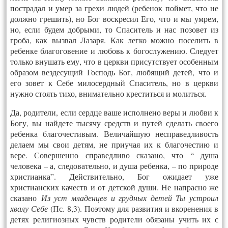
пострадал и умер за грехи людей (ребенок поймет, что не
должно грешить), но Бог воскресил Его, что и мы умрем,
но, если будем добрыми, то Спаситель и нас позовет из
гроба, как вызвал Лазаря. Как легко можно поселить в
ребенке благоговение и любовь к богослужению. Следует
только внушать ему, что в церкви присутствует особенным
образом вездесущий Господь Бог, любящий детей, что и
его зовет к Себе милосердный Спаситель, но в церкви
нужно стоять тихо, внимательно креститься и молиться.
Да, родители, если сердце ваше исполнено веры и любви к
Богу, вы найдете тысячу средств и путей сделать своего
ребенка благочестивым. Величайшую несправедливость
делаем мы свои детям, не приучая их к благочестию и
вере. Совершенно справедливо сказано, что “ душа
человека – а, следовательно, и душа ребенка, – по природе
христианка”. Действительно, Бог ожидает уже
христианских качеств и от детской души. Не напрасно же
сказано
Из уст младенцев и грудных детей Ты устроил
хвалу Себе
(Пс. 8,3). Поэтому для развития и вкоренения в
детях религиозных чувств родители обязаны учить их с