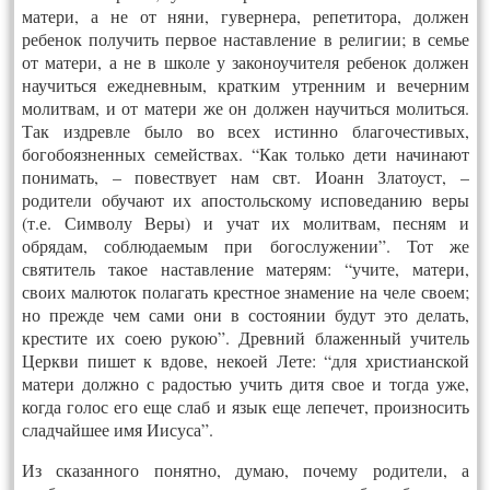
матери, а не от няни, гувернера, репетитора, должен
ребенок получить первое наставление в религии; в семье
от матери, а не в школе у законоучителя ребенок должен
научиться ежедневным, кратким утренним и вечерним
молитвам, и от матери же он должен научиться молиться.
Так издревле было во всех истинно благочестивых,
богобоязненных семействах. “Как только дети начинают
понимать, – повествует нам свт. Иоанн Златоуст, –
родители обучают их апостольскому исповеданию веры
(т.е. Символу Веры) и учат их молитвам, песням и
обрядам, соблюдаемым при богослужении”. Тот же
святитель такое наставление матерям: “учите, матери,
своих малюток полагать крестное знамение на челе своем;
но прежде чем сами они в состоянии будут это делать,
крестите их соею рукою”. Древний блаженный учитель
Церкви пишет к вдове, некоей Лете: “для христианской
матери должно с радостью учить дитя свое и тогда уже,
когда голос его еще слаб и язык еще лепечет, произносить
сладчайшее имя Иисуса”.
Из сказанного понятно, думаю, почему родители, а