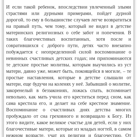
И если такой ребенок, впоследствии увлеченный злыми
страстями или дурными примерами, пойдет дурной
дорогой, то ему в большинстве случаев легче возвратиться
на правый путь, чем тому, который не видел в детстве
материнских религиозных о себе забот и попечения. В
таких благочестивых воспитанных, хотя после и
совратившихся с доброго пути, детях часто внезапно
побуждается с неопределенной силой воспоминание о
невинных счастливых детских годах; им припоминаются
те детские простые молитвы, которым выучились из уст
матери, давно уже, может быть, покоящейся в могиле, – те
простые наставления, которые в детстве слышали от
матери, еще будучи на коленях у неё. Забывший о молитве,
закоренелый в беззакониях, ложась спать, вспоминает
невольно, как мать учила его креститься перед сном, как
сама крестила его, и делает на себе крестное знамение.
Воспоминание о счастливых днях детства многих
пробуждало от сна греховного и возвращало к Богу. Из
этого видите, какое великое счастье для детей, если у них
благочестивые матери, которые из младых ногтей, в самом
нежном возрасте, учат их религии и благочестию. От