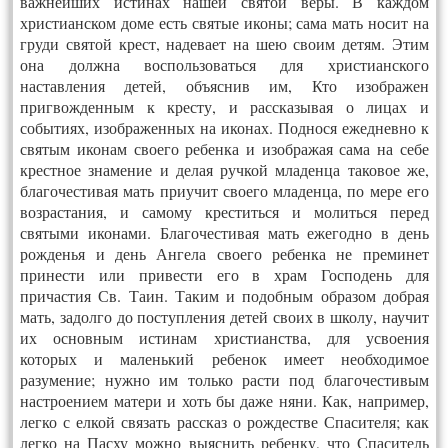
важнейших истинах нашей святой веры. В каждом
христианском доме есть святые иконы; сама мать носит на
груди святой крест, надевает на шею своим детям. Этим
она должна воспользоваться для христианского
наставления детей, объяснив им, Кто изображен
пригвожденным к кресту, и рассказывая о лицах и
событиях, изображенных на иконах. Поднося ежедневно к
святым иконам своего ребенка и изображая сама на себе
крестное знамение и делая ручкой младенца таковое же,
благочестивая мать приучит своего младенца, по мере его
возрастания, и самому креститься и молиться перед
святыми иконами. Благочестивая мать ежегодно в день
рожденья и день Ангела своего ребенка не преминет
принести или привести его в храм Господень для
причастия Св. Таин. Таким и подобным образом добрая
мать, задолго до поступления детей своих в школу, научит
их основным истинам христианства, для усвоения
которых и маленький ребенок имеет необходимое
разумение; нужно им только расти под благочестивым
настроением матери и хоть бы даже няни. Как, например,
легко с елкой связать рассказ о рождестве Спасителя; как
легко на Пасху можно выяснить ребенку, что Спаситель