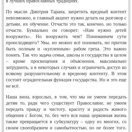
в лучших православных традициях.
По мысли Дмитрия Тарана, запретить вредный контент
невозможно, и главный акцент нужно делать на разговор с
детьми, их обучение. Отчасти это так, конечно, но только
отчасти. Буквально он говорит: «Нам нужно детей
вооружить». Но вооружить чем? Пониманием сути
происходящего? Увы, но можно всё понимать, но притом
быть полным и «купленным» рабом греха. Это важно
понять. Так что задача семьи, школы и государства в целом
– кроме просвещения и объяснения, максимально
затруднить, а в некоторых случаях и ограничить доступ ко
всякому разрушительному и вредному контенту. В этом
состоит оградительная функция государства. Но и это еще
не всё.
Наша вина, взрослых, в том, что мы не умеем передать
детям то, ради чего существует Православие, не умеем
передать правду и чистоту, красоту и радость живого
общения с Богом, то, без чего вся наша церковная жизнь
также превращается в субкультуру – одну из многих, со
своим своеобразием и самобытностью, но не более того.