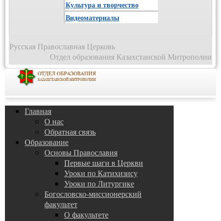
Культура и творчество
Видеоматериалы
Русская Православная Церковь
Отдел образования Казахстанской Митрополии
Главная
О нас
Обратная связь
Образование
Основы Православия
Первые шаги в Церкви
Уроки по Катихизису
Уроки по Литургике
Богословско-миссионерский
факультет
О факультете