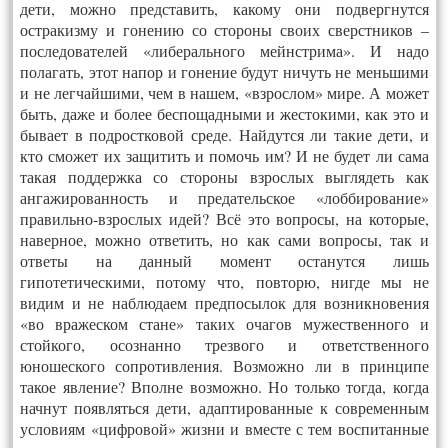
дети, можно представить, какому они подвергнутся
остракизму и гонению со стороны своих сверстников –
последователей «либерального мейнстрима». И надо
полагать, этот напор и гонение будут ничуть не меньшими
и не легчайшими, чем в нашем, «взрослом» мире. А может
быть, даже и более беспощадными и жестокими, как это и
бывает в подростковой среде. Найдутся ли такие дети, и
кто сможет их защитить и помочь им? И не будет ли сама
такая поддержка со стороны взрослых выглядеть как
ангажированность и предательское «лоббирование»
правильно-взрослых идей? Всё это вопросы, на которые,
наверное, можно ответить, но как сами вопросы, так и
ответы на данный момент останутся лишь
гипотетическими, потому что, повторю, нигде мы не
видим и не наблюдаем предпосылок для возникновения
«во вражеском стане» таких очагов мужественного и
стойкого, осознанно трезвого и ответственного
юношеского сопротивления. Возможно ли в принципе
такое явление? Вполне возможно. Но только тогда, когда
начнут появляться дети, адаптированные к современным
условиям «цифровой» жизни и вместе с тем воспитанные