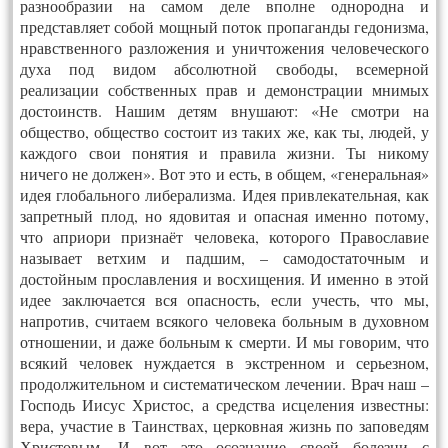
разнообразии на самом деле вполне однородна и
представляет собой мощный поток пропаганды гедонизма,
нравственного разложения и уничтожения человеческого
духа под видом абсолютной свободы, всемерной
реализации собственных прав и демонстрации мнимых
достоинств. Нашим детям внушают: «Не смотри на
общество, общество состоит из таких же, как ты, людей, у
каждого свои понятия и правила жизни. Ты никому
ничего не должен». Вот это и есть, в общем, «генеральная»
идея глобального либерализма. Идея привлекательная, как
запретный плод, но ядовитая и опасная именно потому,
что априори признаёт человека, которого Православие
называет ветхим и падшим, – самодостаточным и
достойным прославления и восхищения. И именно в этой
идее заключается вся опасность, если учесть, что мы,
напротив, считаем всякого человека больным в духовном
отношении, и даже больным к смерти. И мы говорим, что
всякий человек нуждается в экстренном и серьезном,
продолжительном и систематическом лечении. Врач наш –
Господь Иисус Христос, а средства исцеления известны:
вера, участие в Таинствах, церковная жизнь по заповедям
Христовым. И вот это осознание своей болезни с